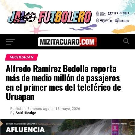
MICHOACÁN
Alfredo Ramírez Bedolla reporta
más de medio millón de pasajeros
en el primer mes del teleférico de
Uruapan
Published
3 meses ago
on
18 mayo, 2026
By
Saúl Hidalgo