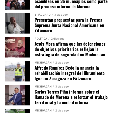
asambleas en 36 municipios como parte
del proceso interno de Morena
ZITÁCUARO
3 días ago
Presentan propuestas para la Presea
Suprema Junta Nacional Americana en
Zitácuaro
POLÍTICA
2 días ago
Jesús Mora afirma que las detenciones
Me gusta esto:
de objetivos prioritarios reflejan la
estrategia de seguridad en Michoacán
MICHOACÁN
2 días ago
Alfredo Ramírez Bedolla anuncia la
rehabilitación integral del libramiento
Ignacio Zaragoza en Pátzcuaro
Relacionado
MICHOACÁN
3 días ago
Carlos Torres Piña informa sobre el
llamado de Morena a reforzar el trabajo
territorial y la unidad interna
MICHOACÁN
2 días ago