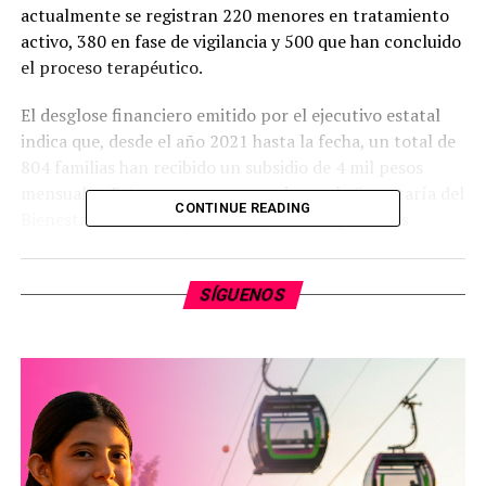
actualmente se registran 220 menores en tratamiento
activo, 380 en fase de vigilancia y 500 que han concluido
el proceso terapéutico.
El desglose financiero emitido por el ejecutivo estatal
indica que, desde el año 2021 hasta la fecha, un total de
804 familias han recibido un subsidio de 4 mil pesos
mensuales. Este recurso es operado por la Secretaría del
CONTINUE READING
Bienestar del estado y está dirigido a las personas
cuidadoras directas de los pacientes oncológicos.
Asimismo, la administración estatal señaló que se asigna
SÍGUENOS
un presupuesto anual aproximado de 100 millones de
pesos para la operación de diversos programas públicos
enfocados en la atención a la salud de la población en
Michoacán.