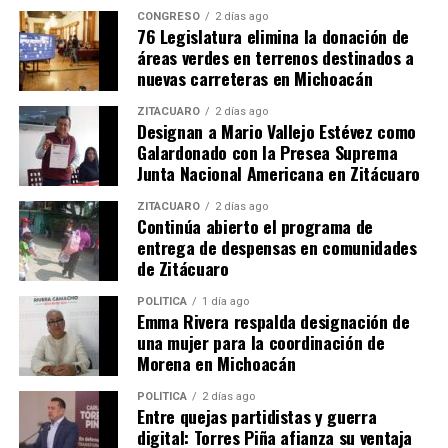
CONGRESO
2 días ago
76 Legislatura elimina la donación de
áreas verdes en terrenos destinados a
nuevas carreteras en Michoacán
Relacionado
ZITÁCUARO
2 días ago
Designan a Mario Vallejo Estévez como
Galardonado con la Presea Suprema
Junta Nacional Americana en Zitácuaro
ZITÁCUARO
2 días ago
Continúa abierto el programa de
El gobernador Alfredo
Alfredo Ramírez Bedolla
entrega de despensas en comunidades
Ramírez Bedolla reporta
Informa que el Programa
de Zitácuaro
reducción en el abandono de
para Mujeres con Cáncer
tratamientos oncológicos en
Beneficia a Más de 2 Mil 700
POLÍTICA
1 día ago
Michoacán
Pacientes
Emma Rivera respalda designación de
15 junio, 2026
23 junio, 2026
una mujer para la coordinación de
En "Michoacán"
En "Michoacán"
Morena en Michoacán
POLÍTICA
2 días ago
Entre quejas partidistas y guerra
digital: Torres Piña afianza su ventaja