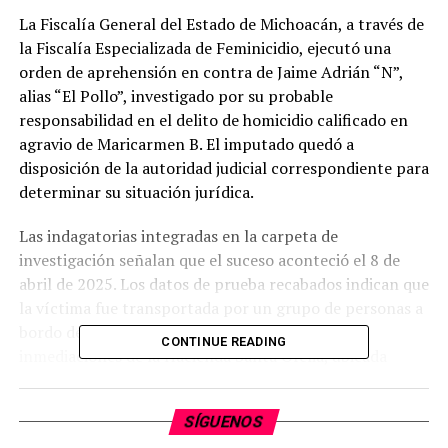
La Fiscalía General del Estado de Michoacán, a través de
la Fiscalía Especializada de Feminicidio, ejecutó una
orden de aprehensión en contra de Jaime Adrián “N”,
alias “El Pollo”, investigado por su probable
responsabilidad en el delito de homicidio calificado en
agravio de Maricarmen B. El imputado quedó a
disposición de la autoridad judicial correspondiente para
determinar su situación jurídica.
Las indagatorias integradas en la carpeta de
investigación señalan que el suceso aconteció el 8 de
abril de 2025. Los datos de prueba recabados indican que
la víctima fue transportada por un grupo de personas a
bordo de un vehículo y motocicletas hacia las
CONTINUE READING
inmediaciones de la Hacienda Santa Ofelia, ubicada
sobre la avenida Cointzio, en la capital del estado.
SÍGUENOS
Posteriormente, los informes ministeriales refieren que