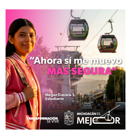
la afectada fue trasladada a un terreno baldío situado a
un costado de la colonia El Rodeo, lugar donde fue
agredida con un objeto contuso que le causó la muerte.
El agente del Ministerio Público reunió las evidencias
necesarias para solicitar el mandato judicial de captura a
un Juez de Control, el cual fue liberado y
cumplimentado por agentes de investigación del estado.
MiZitácuaro
.
Comparte con: