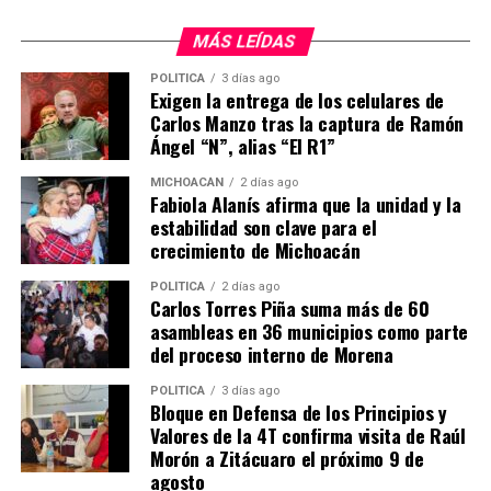
Me gusta esto:
MÁS LEÍDAS
POLÍTICA
3 días ago
Exigen la entrega de los celulares de
Carlos Manzo tras la captura de Ramón
Ángel “N”, alias “El R1”
MICHOACÁN
2 días ago
Fabiola Alanís afirma que la unidad y la
Relacionado
estabilidad son clave para el
crecimiento de Michoacán
POLÍTICA
2 días ago
Carlos Torres Piña suma más de 60
asambleas en 36 municipios como parte
En Morelia, cumplimenta
Cumplimenta Fiscalía
del proceso interno de Morena
Fiscalía General orden de
General orden de
aprehensión contra
aprehensión contra
POLÍTICA
3 días ago
Bloque en Defensa de los Principios y
presunto responsable de
presunto responsable de
Valores de la 4T confirma visita de Raúl
homicidio
homicidio
Morón a Zitácuaro el próximo 9 de
8 octubre, 2021
13 noviembre, 2023
En "Seguridad"
En "Seguridad"
agosto