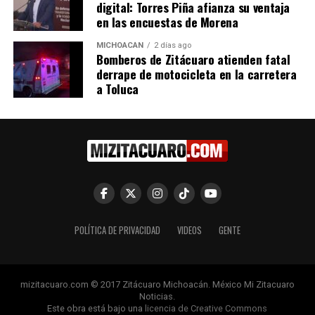
Me gusta esto:
digital: Torres Piña afianza su ventaja
en las encuestas de Morena
MICHOACÁN
2 días ago
Bomberos de Zitácuaro atienden fatal
derrape de motocicleta en la carretera
a Toluca
Relacionado
Gobernador Ramírez Bedolla
Inicia construcción de
supervisa avances en la
autopista Maravatío-
autopista Maravatío-
Zitácuaro; obra que
POLÍTICA DE PRIVACIDAD
VIDEOS
GENTE
Zitácuaro
fortalece al Oriente: Bedolla
8 noviembre, 2024
28 enero, 2024
En "Michoacán"
En "Michoacán"
mizitacuaro.com © 2017 Zitácuaro Michoacán. México Mi Zitacuaro
Noticias.
Este obra está bajo una
licencia de Creative Commons