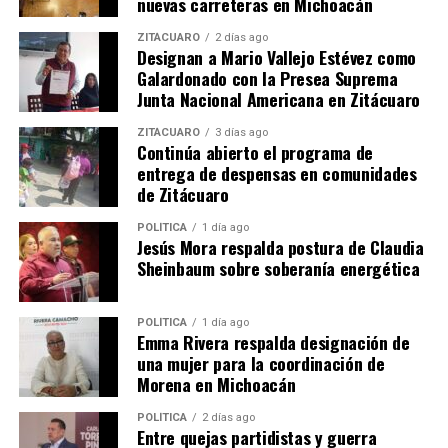
nuevas carreteras en Michoacán
del Plan Michoacán.
ZITÁCUARO
2 días ago
Designan a Mario Vallejo Estévez como
“Nos falta hacia Tierra Caliente, pero estamos
Galardonado con la Presea Suprema
trabajando con la federación para que muy pronto
Junta Nacional Americana en Zitácuaro
también se recupere”, concluyó.
ZITÁCUARO
3 días ago
MiZitácuaro
Continúa abierto el programa de
entrega de despensas en comunidades
de Zitácuaro
Comparte con:
POLÍTICA
1 día ago
Jesús Mora respalda postura de Claudia
Sheinbaum sobre soberanía energética
POLÍTICA
1 día ago
Emma Rivera respalda designación de
una mujer para la coordinación de
Morena en Michoacán
POLÍTICA
2 días ago
Entre quejas partidistas y guerra