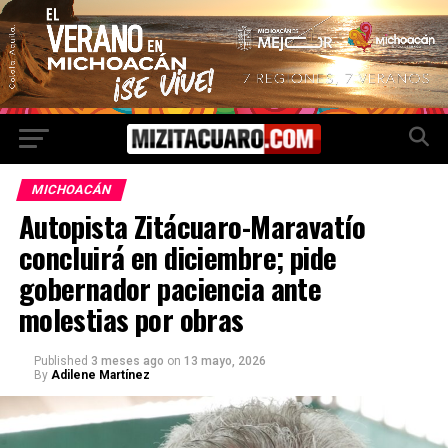
MICHOACÁN
Autopista Zitácuaro-Maravatío
concluirá en diciembre; pide
gobernador paciencia ante
molestias por obras
Published
3 meses ago
on
13 mayo, 2026
By
Adilene Martínez