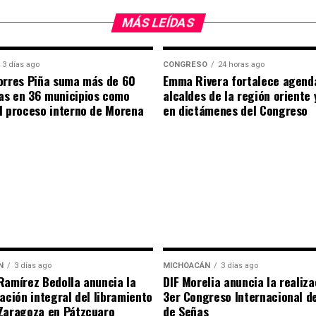
MÁS LEÍDAS
3 días ago
CONGRESO
24 horas ago
orres Piña suma más de 60
Emma Rivera fortalece agend
as en 36 municipios como
alcaldes de la región oriente
l proceso interno de Morena
en dictámenes del Congreso
N
3 días ago
MICHOACÁN
3 días ago
Ramírez Bedolla anuncia la
DIF Morelia anuncia la realiza
tación integral del libramiento
3er Congreso Internacional d
Zaragoza en Pátzcuaro
de Señas