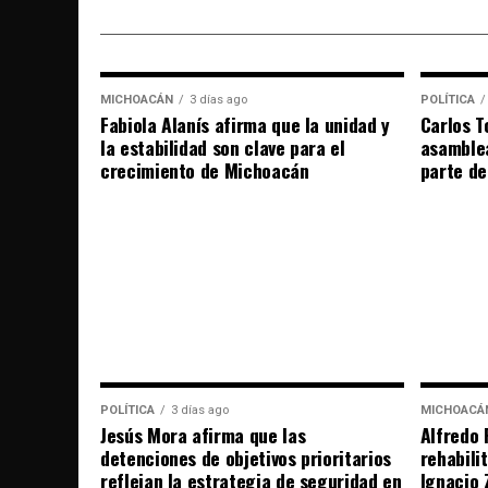
MICHOACÁN
3 días ago
POLÍTICA
Fabiola Alanís afirma que la unidad y
Carlos T
la estabilidad son clave para el
asamble
crecimiento de Michoacán
parte de
POLÍTICA
3 días ago
MICHOACÁ
Jesús Mora afirma que las
Alfredo 
detenciones de objetivos prioritarios
rehabili
reflejan la estrategia de seguridad en
Ignacio 