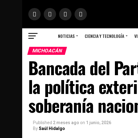
NOTICIAS
CIENCIA Y TECNOLOGÍA
VI
MICHOACÁN
Bancada del Part
la política exter
soberanía nacio
Published
2 meses ago
on
1 junio, 2026
By
Saúl Hidalgo