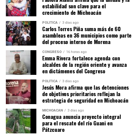
Me gusta esto:
estabilidad son clave para el
crecimiento de Michoacán
POLÍTICA
3 días ago
Carlos Torres Piña suma más de 60
asambleas en 36 municipios como parte
del proceso interno de Morena
Relacionado
CONGRESO
16 horas ago
Emma Rivera fortalece agenda con
alcaldes de la región oriente y avanza
en dictámenes del Congreso
POLÍTICA
3 días ago
Jesús Mora afirma que las detenciones
“Voto libre de jueces y
Diana Espinoza: Partidos
de objetivos prioritarios reflejan la
magistrados, un derecho
políticos deben fortalecer el
estrategia de seguridad en Michoacán
ciudadano que debe
empoderamiento de
ejercerse: Diana Espinoza”
mujeres y comunidad sexo
MICHOACÁN
3 días ago
28 mayo, 2025
diversa
Conagua anuncia proyecto integral
En "Congreso"
27 noviembre, 2025
para el rescate del río Guani en
En "Michoacán"
Pátzcuaro