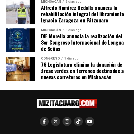
MICHOACÁN
3 días ago
Alfredo Ramírez Bedolla anuncia la
rehabilitación integral del libramiento
Ignacio Zaragoza en Pátzcuaro
Diputada Diana Espinoza:
MICHOACÁN
3 días ago
DIF Morelia anuncia la realización del
Violencia de género es un
3er Congreso Internacional de Lengua
tema de urgencia en la
de Señas
agenda gubernamental
26 noviembre, 2025
En "Michoacán"
CONGRESO
1 día ago
76 Legislatura elimina la donación de
áreas verdes en terrenos destinados a
nuevas carreteras en Michoacán
RELATED TOPICS:
UP NEXT
Bancada del Partido del Trabajo respalda la política
exterior y la defensa de la soberanía nacional de México
DON'T MISS
Dirigencia Estatal del PRI denuncia desvío de fondos
públicos y movilización forzada en eventos oficiales de
Morena