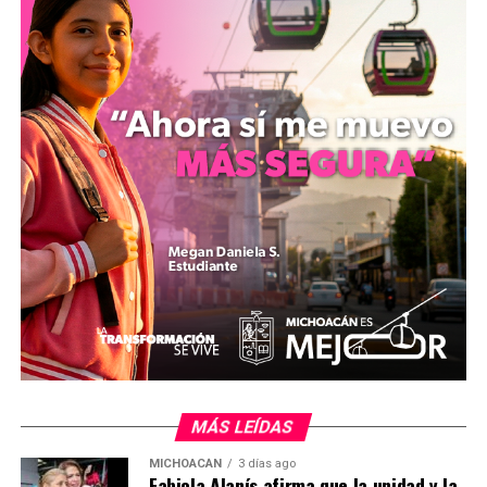
bienestar estatal.
Diana Espinoza concluyó que la actual gestión federal
representa un cambio en el liderazgo político del país,
fundamentado en la preparación profesional y el
compromiso institucional hacia la población.
mizitacuaro
.
Comparte con:
MÁS LEÍDAS
MICHOACÁN
3 días ago
Fabiola Alanís afirma que la unidad y la