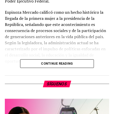
Poder Ejecutivo Federal.
Espinoza Mercado calificó como un hecho histórico la
llegada de la primera mujer a la presidencia de la
República, señalando que este acontecimiento es
consecuencia de procesos sociales y de la participación
de generaciones anteriores en la vida pública del país.
Según la legisladora, la administración actual se ha
caracterizado por el impulso de políticas enfocadas en
el desarrollo social, la educación y la igualdad de
oportunidades.
CONTINUE READING
La representante popular manifestó que la figura de
una mujer en la jefatura del Estado funciona como un
SÍGUENOS
referente para niñas y jóvenes en materia de
participación ciudadana. Asimismo, la diputada local
reafirmó su intención de mantener la coordinación
desde el Congreso del Estado de Michoacán para el
fortalecimiento de políticas públicas orientadas al