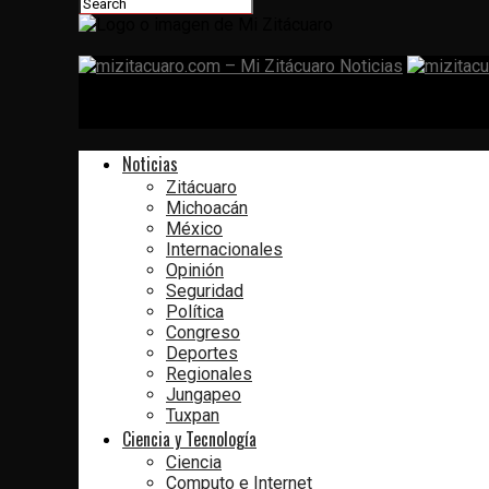
mizitacuaro.com – Mi Zitácuaro N
Noticias
Zitácuaro
Michoacán
México
Internacionales
Opinión
Seguridad
Política
Congreso
Deportes
Regionales
Jungapeo
Tuxpan
Ciencia y Tecnología
Ciencia
Computo e Internet