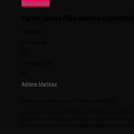
Michoacán
Carlos Torres Piña impulsa capacitac
Published
2 meses ago
on
29 mayo, 2026
By
Adilene Martínez
Zitácuaro, Michoacán, a 29 de mayo de 2026.
La Fiscalía General del Estado de Michoacán (FGE) re
denuncias y atención a víctimas”, según informó la p
con la asistencia de 39 servidores públicos procede