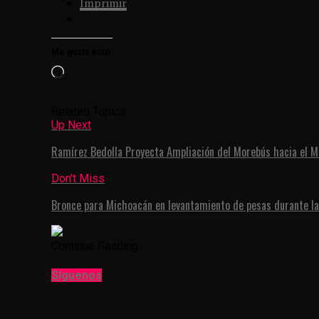
Imprimir
Me gusta esto:
Loading…
Related Topics:
Up Next
Ramírez Bedolla Proyecta Ampliación del Morebús hacia el 
Don't Miss
Bronce para Michoacán en levantamiento de pesas durante la
Continue Reading
Síguenos