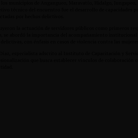
de los municipios de Angangueo, Maravatío, Hidalgo, Jungapeo,
jetivo técnico del encuentro fue el desarrollo de capacidades p
ctadas por hechos delictivos.
uyeron la actuación de servidores públicos como primeros resp
 se abordó la importancia del acompañamiento institucional 
lictivas, con énfasis en casos de violencia contra las mujeres
íaz, especialista adscrito al Instituto de Capacitación y Servi
ionalización que busca establecer vínculos de colaboración ope
ntidad.