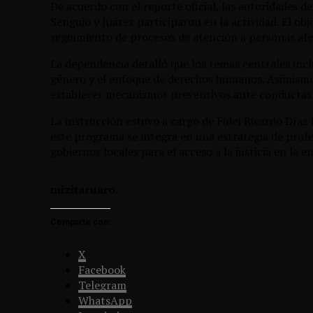
De acuerdo con el reporte oficial, las autoridades 
Senguio y Juárez participaron en la actividad. El ob
seguimiento de procesos de atención a personas afe
La dependencia detalló que los temas centrales incl
género y el enfoque de derechos humanos. Asimismo,
establecer mecanismos preventivos ante conductas de
La instrucción estuvo a cargo de Fidel Ricardo Díaz D
este programa se integra en una estrategia de profes
gobiernos locales para el acceso a la justicia en la e
mizitacuaro
.
Comparte con:
X
Facebook
Telegram
WhatsApp