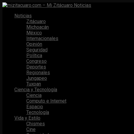
Noticias
Zitácuaro
Michoacán
México
Internacionales
Opinión
Seguridad
Política
Congreso
Deportes
Regionales
Jungapeo
Tuxpan
Ciencia y Tecnología
Ciencia
Computo e Internet
Espacio
Tecnología
Vida y Estilo
Chismes
Cine