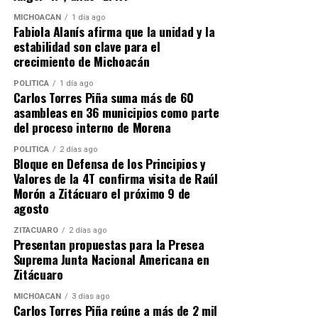
evaluaciones, métodos y sistemas para la lecto-
escritura, así como las principales publicaciones en este
MICHOACÁN
1 día ago
Fabiola Alanís afirma que la unidad y la
tema.
estabilidad son clave para el
crecimiento de Michoacán
El profesor Romeo Pascual habló de los trabajos
actuales para el fortalecimiento de la lengua y una
POLÍTICA
1 día ago
Carlos Torres Piña suma más de 60
propuesta para proyectar la educación intercultural en
asambleas en 36 municipios como parte
el nivel superior.
del proceso interno de Morena
En el tercer día de actividades se desarrolló el taller
POLÍTICA
2 días ago
Bloque en Defensa de los Principios y
“Experiencias y acuerdos para la enseñanza de la lengua
Valores de la 4T confirma visita de Raúl
materna en la UIIM”, teniendo como ponentes a Ismael
Morón a Zitácuaro el próximo 9 de
García Marcelino, en Arte y Patrimonio Cultural; Dante
agosto
Cerano Bautista, en Comunicación Intercultural; Ramón
ZITÁCUARO
2 días ago
Torres Sánchez, en Lengua y Cultura; Bulmaro González
Presentan propuestas para la Presea
Ambrosio, del Centro de Enseñanza de Lenguas y Jorge
Suprema Junta Nacional Americana en
Antonio Joaquín, en Diplomados de Lengua Purépecha.
Zitácuaro
MICHOACÁN
3 días ago
De manera paralela, la UIIM participó en un panel con
Carlos Torres Piña reúne a más de 2 mil