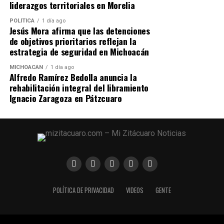
motivo del Día de la Lengua Materna, organizado por la
liderazgos territoriales en Morelia
Comisión Interinstitucional para la Cultura de los
POLÍTICA
1 día ago
Pueblos Indígenas de Michoacán (CICPIM), el cual tuvo
Jesús Mora afirma que las detenciones
como objetivo la exposición del trabajo que realizan
de objetivos prioritarios reflejan la
instituciones municipales, estatales y federales, a favor
estrategia de seguridad en Michoacán
de la lengua materna. Los eventos se realizaron en la
MICHOACÁN
1 día ago
comunidad de Teremendo, municipio de Morelia y en el
Alfredo Ramírez Bedolla anuncia la
Museo del Estado.
rehabilitación integral del libramiento
Ignacio Zaragoza en Pátzcuaro
Comparte con:
POLÍTICA DE PRIVACIDAD
VIDEOS
GENTE