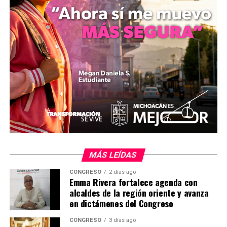
MiZitácuaro
.
Comparte con:
MÁS LEÍDAS
CONGRESO
2 días ago
Emma Rivera fortalece agenda con
alcaldes de la región oriente y avanza
en dictámenes del Congreso
CONGRESO
3 días ago