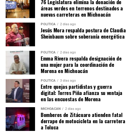
76 Legislatura elimina la donación de
Me gusta esto:
áreas verdes en terrenos destinados a
nuevas carreteras en Michoacán
POLÍTICA
2 días ago
Jesús Mora respalda postura de Claudia
Sheinbaum sobre soberanía energética
Relacionado
POLÍTICA
2 días ago
Emma Rivera respalda designación de
una mujer para la coordinación de
Morena en Michoacán
POLÍTICA
3 días ago
Entre quejas partidistas y guerra
“Negociación con STASPLE
Congreso y Stasple conjuran
digital: Torres Piña afianza su ventaja
concluye con éxito”: Fidel
huelga
en las encuestas de Morena
Calderón Torreblanca
13 julio, 2016
En "Política"
16 agosto, 2022
MICHOACÁN
2 días ago
En "Michoacán"
Bomberos de Zitácuaro atienden fatal
derrape de motocicleta en la carretera
a Toluca