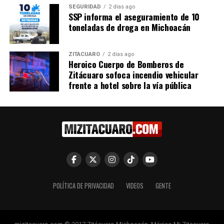
SEGURIDAD
2 días ago
SSP informa el aseguramiento de 10
toneladas de droga en Michoacán
Ofrecen incremento de
salario al STASPE
18 diciembre, 2014
ZITÁCUARO
2 días ago
En "Michoacán"
Heroico Cuerpo de Bomberos de
Zitácuaro sofoca incendio vehicular
frente a hotel sobre la vía pública
RELATED TOPICS:
UP NEXT
Fabiola Alanís destaca la organización ciudadana para
difundir los avances de la Cuarta Transformación en
Michoacán
DON'T MISS
Alfredo Ramírez Bedolla eleva a 82 mil la meta de
viviendas y entrega las primeras unidades en Yurécuaro
POLÍTICA DE PRIVACIDAD
VIDEOS
GENTE