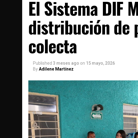
El Sistema DIF M
distribución de
colecta
Published
3 meses ago
on
15 mayo, 2026
By
Adilene Martínez