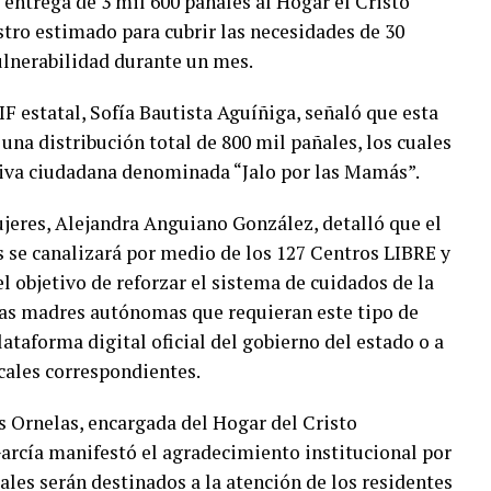
entrega de 3 mil 600 pañales al Hogar el Cristo
tro estimado para cubrir las necesidades de 30
ulnerabilidad durante un mes.
F estatal, Sofía Bautista Aguíñiga, señaló que esta
una distribución total de 800 mil pañales, los cuales
ativa ciudadana denominada “Jalo por las Mamás”.
Mujeres, Alejandra Anguiano González, detalló que el
 se canalizará por medio de los 127 Centros LIBRE y
l objetivo de reforzar el sistema de cuidados de la
 las madres autónomas que requieran este tipo de
lataforma digital oficial del gobierno del estado o a
ocales correspondientes.
s Ornelas, encargada del Hogar del Cristo
rcía manifestó el agradecimiento institucional por
uales serán destinados a la atención de los residentes