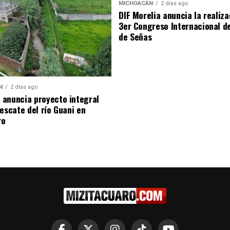
MICHOACÁN
2 días ago
DIF Morelia anuncia la realiza
3er Congreso Internacional d
de Señas
N
2 días ago
anuncia proyecto integral
rescate del río Guani en
ro