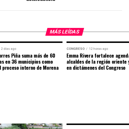
MÁS LEÍDAS
2 días ago
CONGRESO
12 horas ago
orres Piña suma más de 60
Emma Rivera fortalece agend
as en 36 municipios como
alcaldes de la región oriente
l proceso interno de Morena
en dictámenes del Congreso