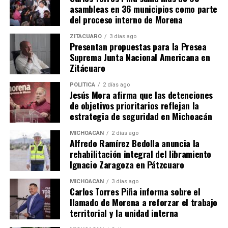
asambleas en 36 municipios como parte
Asistieron a la firma de convenio el secretario de Medio
del proceso interno de Morena
Ambiente, Alejandro Méndez López; el titular de la
oficina de representación de la Semarnat en Michoacán,
ZITÁCUARO
3 días ago
Presentan propuestas para la Presea
Carlos Alberto García Salgado; así como presidentes
Suprema Junta Nacional Americana en
municipales, autoridades federales y estatales,
Zitácuaro
legisladores locales, comunidades indígenas,
asociaciones sociales y representantes del sector
POLÍTICA
2 días ago
Jesús Mora afirma que las detenciones
educativo.
de objetivos prioritarios reflejan la
estrategia de seguridad en Michoacán
MICHOACÁN
2 días ago
Comparte con:
Alfredo Ramírez Bedolla anuncia la
rehabilitación integral del libramiento
Ignacio Zaragoza en Pátzcuaro
MICHOACÁN
3 días ago
Carlos Torres Piña informa sobre el
llamado de Morena a reforzar el trabajo
territorial y la unidad interna