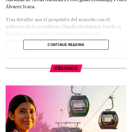
Álvarez Icaza.
Tras detallar que el propósito del acuerdo con el
gobierno de la presidenta Claudia Sheinbaum Pardo es
fortalecer el manejo, protección y desarrollo
sustentable de las ANP, el mandatario destacó que
CONTINUE READING
durante su gestión ha aumentado un 276 por ciento las
hectáreas con algún tipo de conservación en el estado,
ya que al inicio había 72 mil y actualmente son más de
SÍGUENOS
200 mil hectáreas protegidas.
Ante la crisis ambiental que se vive a nivel mundial,
expuso la necesidad de implementar acciones para
mejorar la gestión de las ANP, crear nuevas áreas
voluntarias de conservación, formar corredores
biológicos, impulsar el ecoturismo, desarrollar
programas de educación y capacitación ambiental,
reforzar la vigilancia ambiental y buscar estrategias de
financiamiento para alcanzar estos objetivos.