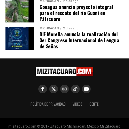
MICHOACÁN
2 días ago
Conagua anuncia proyecto integral
Me gusta esto:
para el rescate del río Guani en
Pátzcuaro
MICHOACÁN
2 días ago
DIF Morelia anuncia la realización del
3er Congreso Internacional de Lengua
de Señas
Relacionado
Se sumaron 15 mil
Tendrá Morelia más de 5.5
hectáreas a Áreas Naturales
mil nuevas hectáreas con
Protegidas con Gobierno de
decreto de protección
POLÍTICA DE PRIVACIDAD
VIDEOS
GENTE
Bedolla
ambiental: Bedolla
17 septiembre, 2023
13 marzo, 2023
En "Medio Ambiente"
En "Michoacán"
mizitacuaro.com © 2017 Zitácuaro Michoacán. México Mi Zitacuaro