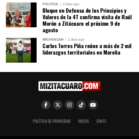
anunciaron los organizadores.
POLÍTICA
2 días ago
Bloque en Defensa de los Principios y
Valores de la 4T confirma visita de Raúl
Fuentes
: Univision 41, Infobae, The New York Times,
Morón a Zitácuaro el próximo 9 de
CNN Español, Voz de América, Telemundo
agosto
MICHOACÁN
2 días ago
Carlos Torres Piña reúne a más de 2 mil
Comparte con:
liderazgos territoriales en Morelia
Me gusta esto:
POLÍTICA DE PRIVACIDAD
VIDEOS
GENTE