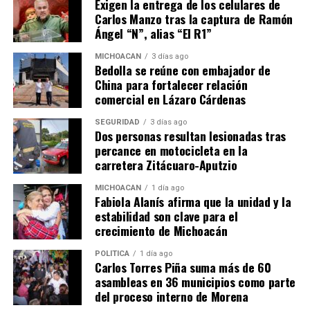
Exigen la entrega de los celulares de
dejado decenas de detenidos. El alcalde de Nueva York,
Carlos Manzo tras la captura de Ramón
Eric Adams, advirtió que no permitirá que la violencia
Ángel “N”, alias “El R1”
vista en otras ciudades se replique en la Gran Manzana,
calificándola de “inaceptable”.
MICHOACÁN
3 días ago
Bedolla se reúne con embajador de
China para fortalecer relación
El Departamento de Seguridad Nacional (DHS) reportó
comercial en Lázaro Cárdenas
un aumento del 413% en ataques contra agentes de ICE,
atribuyendo las tensiones a una retórica hostil de
SEGURIDAD
3 días ago
Dos personas resultan lesionadas tras
algunos líderes políticos. Mientras tanto, congresistas
percance en motocicleta en la
como Adriano Espaillat y Nydia Velázquez visitaron
carretera Zitácuaro-Aputzio
Federal Plaza para investigar denuncias sobre
condiciones inhumanas en los centros de detención de
MICHOACÁN
1 día ago
Fabiola Alanís afirma que la unidad y la
ICE.
estabilidad son clave para el
crecimiento de Michoacán
Las autoridades no han precisado los cargos exactos
contra los detenidos ni el número total de arrestos,
POLÍTICA
1 día ago
Carlos Torres Piña suma más de 60
pero la situación sigue en desarrollo. Se espera una
asambleas en 36 municipios como parte
manifestación mayor frente al tribunal federal de
del proceso interno de Morena
inmigración en Manhattan en los próximos días, según