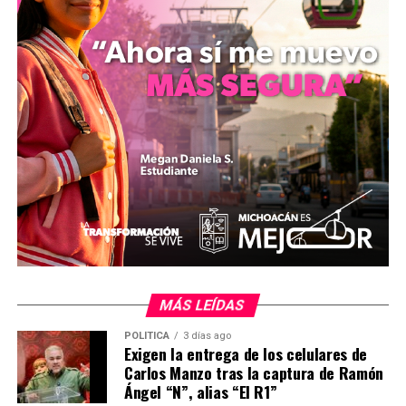
alimentaria nacional mediante el rescate del agro como
un sector de seguridad estratégica para el país.
El actual esquema de competitividad regional prioriza
un enfoque humanista para asegurar que los márgenes
de ganancia y el crecimiento macroeconómico no se
centralicen, sino que permeen de forma equitativa en
los hogares y municipios que históricamente habían
quedado al margen del desarrollo, consolidando una
agenda de transformación con igualdad y equidad
territorial.
MiZitácuaro
.
MÁS LEÍDAS
POLÍTICA
3 días ago
Comparte con:
Exigen la entrega de los celulares de
Carlos Manzo tras la captura de Ramón
Ángel “N”, alias “El R1”