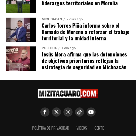
liderazgos territoriales en Morelia
seguridad y procuración de
Nueva Sede del TJAM en
justicia: Silvano Aureoles
Zamora
26 marzo, 2018
4 noviembre, 2024
MICHOACÁN
2 días ago
En "Michoacán"
En "Michoacán"
Carlos Torres Piña informa sobre el
llamado de Morena a reforzar el trabajo
territorial y la unidad interna
POLÍTICA
1 día ago
Jesús Mora afirma que las detenciones
de objetivos prioritarios reflejan la
Revisión de Proyectos de
estrategia de seguridad en Michoacán
Infraestructura en
Michoacán: Un Paso Hacia la
Conectividad y el Desarrollo
29 agosto, 2024
En "Seguridad"
RELATED TOPICS:
UP NEXT
POLÍTICA DE PRIVACIDAD
VIDEOS
GENTE
Octavio Ocampo reprograma encuentro estatal del PRD