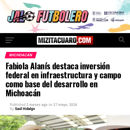
MICHOACÁN
Fabiola Alanís destaca inversión
federal en infraestructura y campo
como base del desarrollo en
Michoacán
Published
2 meses ago
on
27 mayo, 2026
By
Saúl Hidalgo