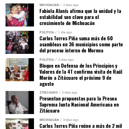
MICHOACÁN
2 días ago
Fabiola Alanís afirma que la unidad y la
estabilidad son clave para el
crecimiento de Michoacán
POLÍTICA
1 día ago
Carlos Torres Piña suma más de 60
Me gusta esto:
asambleas en 36 municipios como parte
del proceso interno de Morena
POLÍTICA
2 días ago
Bloque en Defensa de los Principios y
Valores de la 4T confirma visita de Raúl
Morón a Zitácuaro el próximo 9 de
agosto
Relacionado
ZITÁCUARO
2 días ago
Presentan propuestas para la Presea
Suprema Junta Nacional Americana en
Zitácuaro
MICHOACÁN
3 días ago
Avanza Michoacán en
Michoacán Fortalece
Carlos Torres Piña reúne a más de 2 mil
estrategia integral de
Infraestructura Judicial con