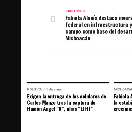
DON'T MISS
Fabiola Alanís destaca inver
federal en infraestructura 
campo como base del desarr
Michoacán
POLÍTICA
3 días ago
MICHOACÁ
Exigen la entrega de los celulares de
Fabiola 
Carlos Manzo tras la captura de
la estab
Ramón Ángel “N”, alias “El R1”
crecimi