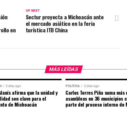
UP NEXT
sión
Sectur proyecta a Michoacán ante
y
el mercado asiático en la feria
ollo en
turística ITB China
MÁS LEÍDAS
N
2 días ago
POLÍTICA
2 días ago
Alanís afirma que la unidad y
Carlos Torres Piña suma más 
ilidad son clave para el
asambleas en 36 municipios 
ento de Michoacán
parte del proceso interno de