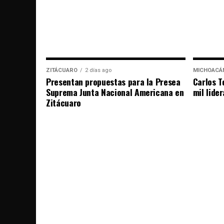
ZITÁCUARO
2 días ago
MICHOACÁ
Presentan propuestas para la Presea
Carlos T
Suprema Junta Nacional Americana en
mil lide
Zitácuaro