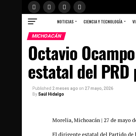
NOTICIAS
CIENCIA Y TECNOLOGÍA
VI
MICHOACÁN
Octavio Ocampo
estatal del PRD 
Published
2 meses ago
on
27 mayo, 2026
By
Saúl Hidalgo
Morelia, Michoacán | 27 de mayo d
El dirigente estatal del Partido d