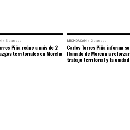
N
3 días ago
MICHOACÁN
2 días ago
orres Piña reúne a más de 2
Carlos Torres Piña informa so
razgos territoriales en Morelia
llamado de Morena a reforzar
trabajo territorial y la unidad