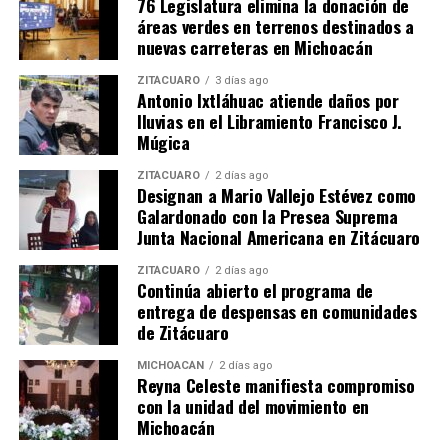
76 Legislatura elimina la donación de
Me gusta esto:
áreas verdes en terrenos destinados a
nuevas carreteras en Michoacán
ZITÁCUARO
3 días ago
Antonio Ixtláhuac atiende daños por
lluvias en el Libramiento Francisco J.
Múgica
Relacionado
ZITÁCUARO
2 días ago
Designan a Mario Vallejo Estévez como
Galardonado con la Presea Suprema
Junta Nacional Americana en Zitácuaro
ZITÁCUARO
2 días ago
Continúa abierto el programa de
Derecho de comunidades
Bedolla compartirá a AMLO,
entrega de despensas en comunidades
indígenas al autogobierno y
a la SCJN y Congreso de la
de Zitácuaro
presupuesto directo sigue
Unión, nuevo reglamento
firme: Bedolla
municipal de autogobierno
MICHOACÁN
2 días ago
18 agosto, 2022
14 marzo, 2023
Reyna Celeste manifiesta compromiso
En "Michoacán"
En "Michoacán"
con la unidad del movimiento en
Michoacán