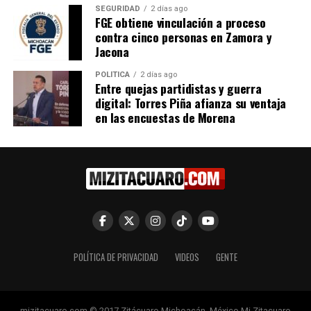
SEGURIDAD
2 días ago
FGE obtiene vinculación a proceso
contra cinco personas en Zamora y
Jacona
Bedolla expone a ministros
de la SCJN avances de
POLÍTICA
2 días ago
Entre quejas partidistas y guerra
autogobierno indígena en
digital: Torres Piña afianza su ventaja
Michoacán
en las encuestas de Morena
23 febrero, 2023
En "Michoacán"
RELATED TOPICS:
ARTICULO DESTACADO
UP NEXT
Inauguran Pecera 360° en el Zoológico de Morelia: Una
Experiencia Inmersiva sin Costo Adicional
DON'T MISS
POLÍTICA DE PRIVACIDAD
VIDEOS
GENTE
Teleférico de Morelia, obra para el transporte e impulso
del turismo: Bedolla
mizitacuaro.com © 2017 Zitácuaro Michoacán. México Mi Zitacuaro