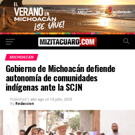
MICHOACÁN
Gobierno de Michoacán defiende
autonomía de comunidades
indígenas ante la SCJN
Published
1 año ago
on
14 julio, 2025
By
Redaccion