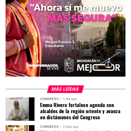
Michoacán son resultado de la lucha de las comunidades
y de las políticas que han surgido de ese esfuerzo”,
afirmó.
Con esta acción, el gobierno busca proteger los
derechos de autogobierno de las comunidades indígenas
y sentar un precedente en el reconocimiento de su
autonomía dentro del marco legal estatal y nacional.
Comparte con:
MÁS LEÍDAS
CONGRESO
1 día ago
Emma Rivera fortalece agenda con
alcaldes de la región oriente y avanza
en dictámenes del Congreso
CONGRESO
2 días ago