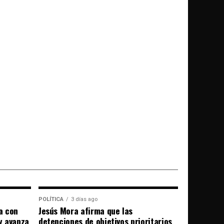
POLÍTICA
3 días ago
a con
Jesús Mora afirma que las
 y avanza
detenciones de objetivos prioritarios