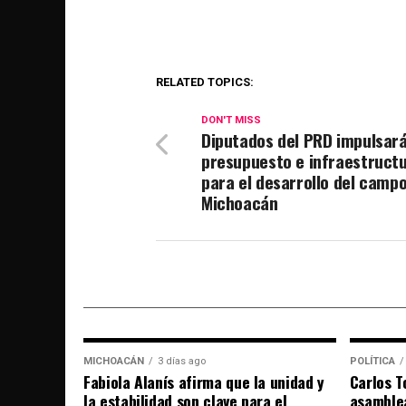
RELATED TOPICS:
DON'T MISS
Diputados del PRD impulsar
presupuesto e infraestruct
para el desarrollo del camp
Michoacán
MICHOACÁN
3 días ago
POLÍTICA
Fabiola Alanís afirma que la unidad y
Carlos T
la estabilidad son clave para el
asamble