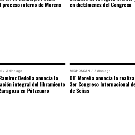
l proceso interno de Morena
en dictámenes del Congreso
N
3 días ago
MICHOACÁN
3 días ago
Ramírez Bedolla anuncia la
DIF Morelia anuncia la realiza
tación integral del libramiento
3er Congreso Internacional d
Zaragoza en Pátzcuaro
de Señas