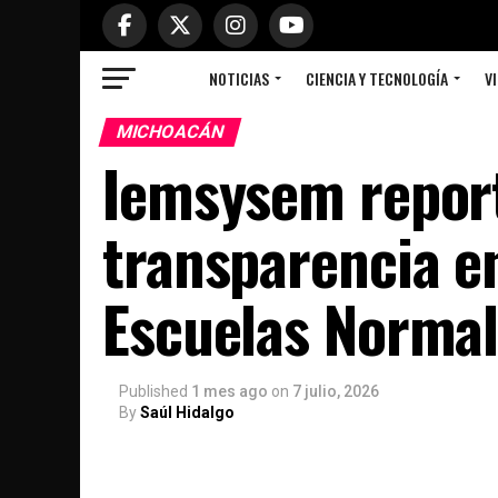
NOTICIAS
CIENCIA Y TECNOLOGÍA
VI
MICHOACÁN
Iemsysem report
transparencia e
Escuelas Norma
Published
1 mes ago
on
7 julio, 2026
By
Saúl Hidalgo