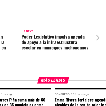
UP NEXT
án
Poder Legislativo impulsa agenda
ura
de apoyo a la infraestructura
o en
escolar en municipios michoacanos
MÁS LEÍDAS
3 días ago
CONGRESO
16 horas ago
orres Piña suma más de 60
Emma Rivera fortalece agend
as en 36 municipios como
alcaldes de la región oriente