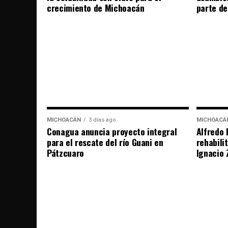
crecimiento de Michoacán
parte de
MICHOACÁN
3 días ago
MICHOACÁ
Conagua anuncia proyecto integral
Alfredo 
para el rescate del río Guani en
rehabili
Pátzcuaro
Ignacio 