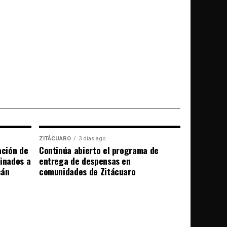
ZITÁCUARO
3 días ago
ación de
Continúa abierto el programa de
tinados a
entrega de despensas en
cán
comunidades de Zitácuaro