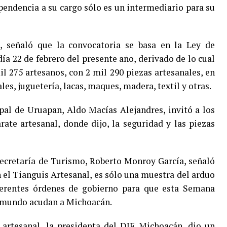
ependencia a su cargo sólo es un intermediario para su
, señaló que la convocatoria se basa en la Ley de
ía 22 de febrero del presente año, derivado de lo cual
il 275 artesanos, con 2 mil 290 piezas artesanales, en
ales, juguetería, lacas, maques, madera, textil y otras.
ipal de Uruapan, Aldo Macías Alejandres, invitó a los
arate artesanal, donde dijo, la seguridad y las piezas
Secretaría de Turismo, Roberto Monroy García, señaló
n el Tianguis Artesanal, es sólo una muestra del arduo
iferentes órdenes de gobierno para que esta Semana
el mundo acudan a Michoacán.
artesanal, la presidenta del DIF Michoacán, dio un