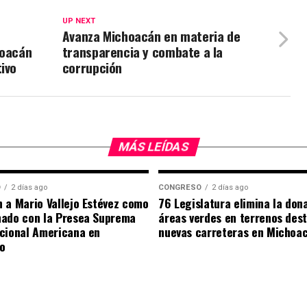
UP NEXT
Avanza Michoacán en materia de
hoacán
transparencia y combate a la
ivo
corrupción
MÁS LEÍDAS
O
2 días ago
CONGRESO
2 días ago
 a Mario Vallejo Estévez como
76 Legislatura elimina la don
nado con la Presea Suprema
áreas verdes en terrenos des
cional Americana en
nuevas carreteras en Michoa
o