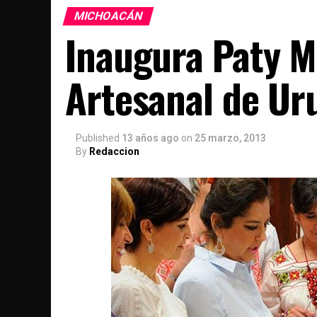
MICHOACÁN
Inaugura Paty Mo
Artesanal de Ur
Published
13 años ago
on
25 marzo, 2013
By
Redaccion