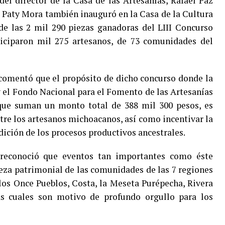
del director de la Casa de las Artesanías, Rafael Paz
l, Paty Mora también inauguró en la Casa de la Cultura
de las 2 mil 290 piezas ganadoras del LIII Concurso
ticiparon mil 275 artesanos, de 73 comunidades del
 comentó que el propósito de dicho concurso donde la
y el Fondo Nacional para el Fomento de las Artesanías
 que suman un monto total de 388 mil 300 pesos, es
tre los artesanos michoacanos, así como incentivar la
adición de los procesos productivos ancestrales.
reconoció que eventos tan importantes como éste
ueza patrimonial de las comunidades de las 7 regiones
 los Once Pueblos, Costa, la Meseta Purépecha, Rivera
las cuales son motivo de profundo orgullo para los