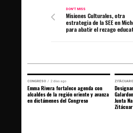
DON'T MISS
Misiones Culturales, otra
estrategia de la SEE en Mic
para abatir el rezago educat
CONGRESO
2 días ago
ZITÁCUAR
Emma Rivera fortalece agenda con
Designan
alcaldes de la región oriente y avanza
Galardo
en dictámenes del Congreso
Junta Na
Zitácuar