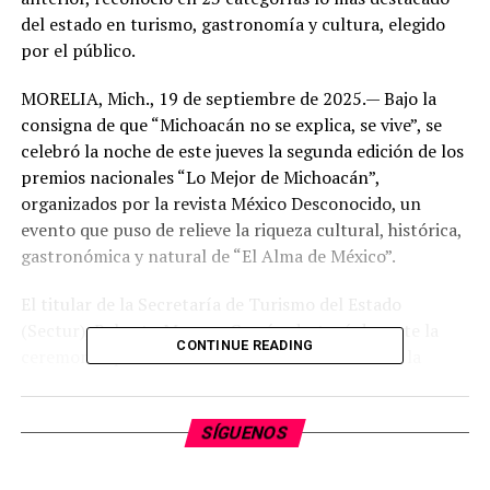
del estado en turismo, gastronomía y cultura, elegido
por el público.
MORELIA, Mich., 19 de septiembre de 2025.— Bajo la
consigna de que “Michoacán no se explica, se vive”, se
celebró la noche de este jueves la segunda edición de los
premios nacionales “Lo Mejor de Michoacán”,
organizados por la revista México Desconocido, un
evento que puso de relieve la riqueza cultural, histórica,
gastronómica y natural de “El Alma de México”.
El titular de la Secretaría de Turismo del Estado
(Sectur), Roberto Monroy García, destacó durante la
CONTINUE READING
ceremonia que estos reconocimientos refuerzan la
proyección de Michoacán, captando la atención de
lectores tanto nacionales como internacionales.
SÍGUENOS
José Luis Cachafeiro, director general de México
Desconocido, agradeció al estado ser sede del evento y