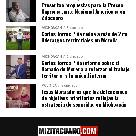
Presentan propuestas para la Presea
Me gusta esto:
Suprema Junta Nacional Americana en
Zitácuaro
MICHOACÁN
3 días ago
Carlos Torres Piña reúne a más de 2 mil
liderazgos territoriales en Morelia
Relacionado
MICHOACÁN
3 días ago
Carlos Torres Piña informa sobre el
llamado de Morena a reforzar el trabajo
territorial y la unidad interna
POLÍTICA
2 días ago
Jesús Mora afirma que las detenciones
Michoacán tiene 7
Revista México Desconocido
de objetivos prioritarios reflejan la
nominaciones a los premios
premiará las mejores
estrategia de seguridad en Michoacán
Lo Mejor de México 2024
experiencias de Michoacán
12 marzo, 2024
30 agosto, 2024
En "Michoacán"
En "Michoacán"