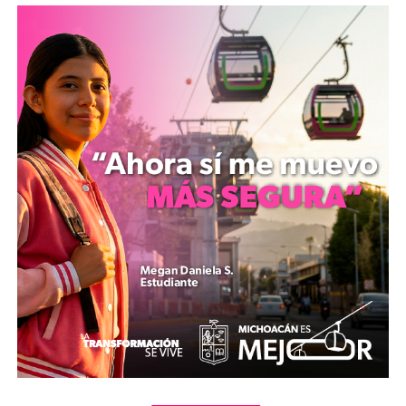
reveló el masivo crecimiento de la convocatoria en su
segundo año. “Logramos 13,600 nominaciones y más de
133,000 votos, lo que representa un 50 por ciento más
que el año pasado. Esto demuestra la riqueza y el orgullo
que hay en Michoacán. El concurso no lo define un
jurado, sino el público”, subrayó.
Entre los galardonados en las 23 categorías se
encontraron experiencias y personajes emblemáticos:
· Mejor experiencia de ecoturismo: La liberación de
tortugas en Playa Azul, Lázaro Cárdenas.
· Mejor restaurante de cocina tradicional: Cocina
Tradicional La Casa de Blanca, en Tzintzuntzan.
· Mejor experiencia de turismo comunitario:
Campamento turístico Laguna Larga, en Hidalgo.
· Mejor cocinera tradicional: Concepción López Villegas.
La noche también incluyó reconocimientos especiales