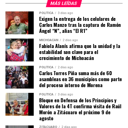
MÁS LEÍDAS
para San Jerónimo Purenchécuaro (Turismo
sustentable), un homenaje póstumo a Carmelo Rivera,
POLÍTICA
3 días ago
fundador de las carnitas Carmelo, y un premio para José
Exigen la entrega de los celulares de
Carlos Manzo tras la captura de Ramón
Octavio Rodríguez Salguero en la categoría de Turismo
Ángel “N”, alias “El R1”
inclusivo y accesible.
MICHOACÁN
2 días ago
La lista completa de ganadores puede consultarse en la
Fabiola Alanís afirma que la unidad y la
página oficial de la revista México Desconocido.
estabilidad son clave para el
crecimiento de Michoacán
POLÍTICA
2 días ago
Carlos Torres Piña suma más de 60
Comparte con:
asambleas en 36 municipios como parte
del proceso interno de Morena
POLÍTICA
3 días ago
Bloque en Defensa de los Principios y
Valores de la 4T confirma visita de Raúl
Morón a Zitácuaro el próximo 9 de
agosto
ZITÁCUARO
2 días ago