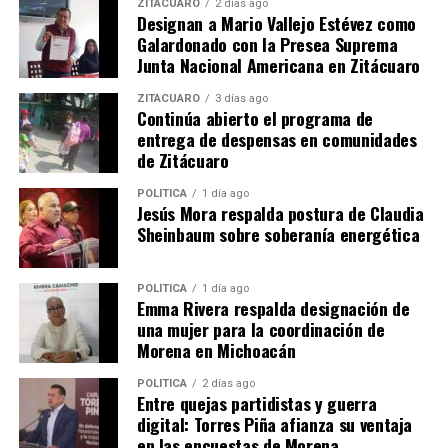
ZITÁCUARO
2 días ago
Designan a Mario Vallejo Estévez como
Galardonado con la Presea Suprema
Junta Nacional Americana en Zitácuaro
Relacionado
ZITÁCUARO
3 días ago
Continúa abierto el programa de
entrega de despensas en comunidades
de Zitácuaro
POLÍTICA
1 día ago
Jesús Mora respalda postura de Claudia
Avance significativo en la
SCOP Completa
Sheinbaum sobre soberanía energética
rehabilitación de la carretera
Rehabilitación de Tramos
Uruapan-Tancítaro-Copetiro,
Carreteros en la Región
reporta SCOP
Lerma-Chapala
POLÍTICA
1 día ago
Emma Rivera respalda designación de
21 noviembre, 2024
22 noviembre, 2024
En "Michoacán"
En "Michoacán"
una mujer para la coordinación de
Morena en Michoacán
POLÍTICA
2 días ago
Entre quejas partidistas y guerra
digital: Torres Piña afianza su ventaja
en las encuestas de Morena