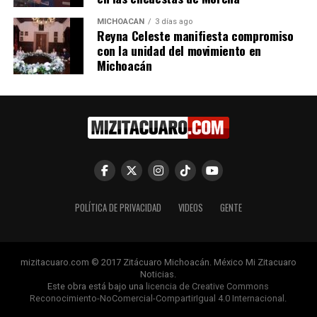
Para región Purépecha, 682
MICHOACÁN
3 días ago
mdp en obras carreteras
Reyna Celeste manifiesta compromiso
multianuales: SCOP
con la unidad del movimiento en
13 octubre, 2023
Michoacán
En "Michoacán"
RELATED TOPICS:
UP NEXT
Michoacán amplía su infraestructura educativa con
nuevos bachilleratos y universidades en 2026
DON'T MISS
Teleférico de Uruapan alcanza un millón de pasajeros:
POLÍTICA DE PRIVACIDAD
VIDEOS
GENTE
Bedolla
mizitacuaro.com © 2017 Zitácuaro Michoacán. México Mi Zitacuaro
Noticias.
Este obra está bajo una
licencia de Creative Commons
Reconocimiento-NoComercial-CompartirIgual 4.0 Internacional
.