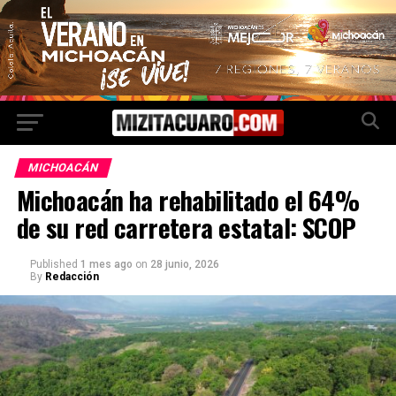
MICHOACÁN
Michoacán ha rehabilitado el 64%
de su red carretera estatal: SCOP
Published
1 mes ago
on
28 junio, 2026
By
Redacción