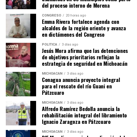
del proceso interno de Morena
CONGRESO
20 horas ago
Emma Rivera fortalece agenda con
Relacionado
alcaldes de la región oriente y avanza
en dictámenes del Congreso
POLÍTICA
3 días ago
Jesús Mora afirma que las detenciones
de objetivos prioritarios reflejan la
Teleférico traerá
Exdiputados Federales
estrategia de seguridad en Michoacán
modernidad, desarrollo y
Intentan Bloquear Proyecto
movilidad para Uruapan:
del Teleférico en Uruapan:
MICHOACÁN
3 días ago
Conagua anuncia proyecto integral
Sedum
Bedolla
para el rescate del río Guani en
7 enero, 2024
12 agosto, 2024
En "Michoacán"
En "Michoacán"
Pátzcuaro
MICHOACÁN
3 días ago
Alfredo Ramírez Bedolla anuncia la
rehabilitación integral del libramiento
Ignacio Zaragoza en Pátzcuaro
MICHOACÁN
3 días ago
Teleférico de Uruapan