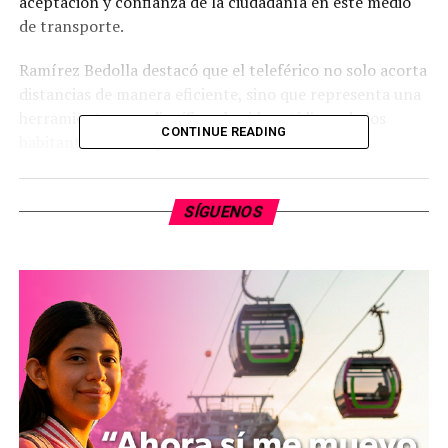
aceptación y confianza de la ciudadanía en este medio
de transporte.
Ramírez Bedolla destacó que el teleférico no solo acorta
distancias de manera eficiente, sino que representa una
herramienta para dignificar la vida cotidiana de los
CONTINUE READING
habitantes de Uruapan, la segunda ciudad más
importante de Michoacán. “Este millón de pasajeros es
el reflejo de una transformación real. Estamos
SÍGUENOS
avanzando para brindar una mejor calidad de vida a las
familias uruapenses, poniendo a su alcance la
tecnología y la infraestructura”, afirmó.
El gobernador subrayó que se trata de un sistema de
clase mundial, con cabinas modernas y seguras que
reducen los riesgos asociados a otros medios de
transporte. Al ser aéreo, el teleférico evita el tráfico
terrestre y garantiza tiempos de traslado precisos,
ofreciendo comodidad y eficiencia a sus usuarios.