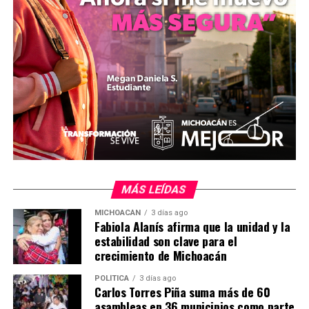
Con este logro, el Teleférico de Uruapan se posiciona
como un proyecto clave para el desarrollo urbano y la
mejora de la movilidad en la región.
Comparte con:
MÁS LEÍDAS
MICHOACÁN
3 días ago
Fabiola Alanís afirma que la unidad y la
estabilidad son clave para el
Me gusta esto:
crecimiento de Michoacán
POLÍTICA
3 días ago
Carlos Torres Piña suma más de 60
asambleas en 36 municipios como parte