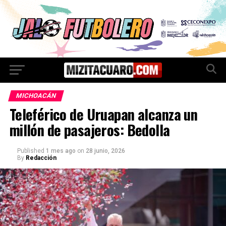
MICHOACÁN
Teleférico de Uruapan alcanza un
millón de pasajeros: Bedolla
Published
1 mes ago
on
28 junio, 2026
By
Redacción