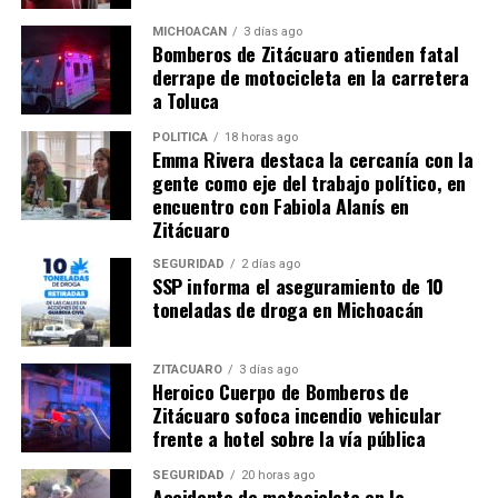
MICHOACÁN
3 días ago
Bomberos de Zitácuaro atienden fatal
derrape de motocicleta en la carretera
Un lesionado tras accidente
Accidente con motocicleta
a Toluca
en Zitácuaro
deja un lesionado en
22 junio, 2016
Zitácuaro
POLÍTICA
18 horas ago
En "Seguridad"
Emma Rivera destaca la cercanía con la
28 marzo, 2017
En "Zitácuaro"
gente como eje del trabajo político, en
encuentro con Fabiola Alanís en
Zitácuaro
SEGURIDAD
2 días ago
SSP informa el aseguramiento de 10
toneladas de droga en Michoacán
Niño de 8 años atropellado
por una camioneta en la
ZITÁCUARO
3 días ago
colonia Lázaro Cárdenas
Heroico Cuerpo de Bomberos de
7 octubre, 2023
Zitácuaro sofoca incendio vehicular
En "Seguridad"
frente a hotel sobre la vía pública
SEGURIDAD
20 horas ago
RELATED TOPICS:
Accidente de motocicleta en la