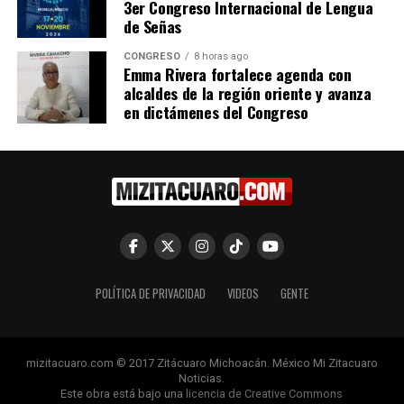
3er Congreso Internacional de Lengua
de Señas
Relacionado
CONGRESO
8 horas ago
Emma Rivera fortalece agenda con
alcaldes de la región oriente y avanza
en dictámenes del Congreso
Publican convocatoria de
Por segundo año y sin
nuevo ingreso a escuelas
corrupción, Michoacán
normales de Michoacán
garantizó ingreso a Escuelas
24 abril, 2023
Normales
En "Michoacán"
11 septiembre, 2023
En "Michoacán"
POLÍTICA DE PRIVACIDAD
VIDEOS
GENTE
Sin adeudos a las escuelas
mizitacuaro.com © 2017 Zitácuaro Michoacán. México Mi Zitacuaro
Noticias.
Normales: Gobierno de
Este obra está bajo una
licencia de Creative Commons
Michoacán