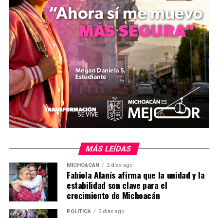
de la experiencia migratoria. Asimismo, el montaje
incorpora una selección de 20 piezas representativas de
una donación global de 200 máscaras otorgada por los
coleccionistas Pat Alzobaie y Thomas Yost,
consolidando un espacio de intercambio y diálogo sobre
la identidad binacional.
MÁS LEÍDAS
MiZitácuaro
.
MICHOACÁN
2 días ago
Fabiola Alanís afirma que la unidad y la
estabilidad son clave para el
Comparte con:
crecimiento de Michoacán
POLÍTICA
2 días ago