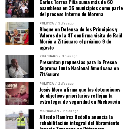
Carlos Torres Piña suma más de 60
asambleas en 36 municipios como parte
del proceso interno de Morena
POLÍTICA
3 días ago
Bloque en Defensa de los Principios y
Valores de la 4T confirma visita de Raúl
Morón a Zitácuaro el próximo 9 de
agosto
Me gusta esto:
ZITÁCUARO
3 días ago
Presentan propuestas para la Presea
Suprema Junta Nacional Americana en
Zitácuaro
POLÍTICA
2 días ago
Jesús Mora afirma que las detenciones
Relacionado
de objetivos prioritarios reflejan la
estrategia de seguridad en Michoacán
MICHOACÁN
2 días ago
Alfredo Ramírez Bedolla anuncia la
rehabilitación integral del libramiento
Exposición de la Secum
Lucila Martínez y Erik Juárez
Ignacio Zaragoza en Pátzcuaro