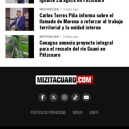
explora la identidad
se reúnen con migrantes en
migrante y diversidad a
Illinois
MICHOACÁN
3 días ago
Carlos Torres Piña informa sobre el
través de máscaras
23 junio, 2019
llamado de Morena a reforzar el trabajo
En "Michoacán"
3 marzo, 2026
territorial y la unidad interna
En "Michoacán"
MICHOACÁN
2 días ago
Conagua anuncia proyecto integral
para el rescate del río Guani en
Pátzcuaro
Apoya Gobierno estatal en la
entrega de despensas a
migrantes que residen en EU
16 junio, 2020
En "Michoacán"
RELATED TOPICS:
POLÍTICA DE PRIVACIDAD
VIDEOS
GENTE
UP NEXT
Secretaría del Bienestar presenta la convocatoria para
el Premio Michoacano del Orgullo LGBTTTIQ+ 2026