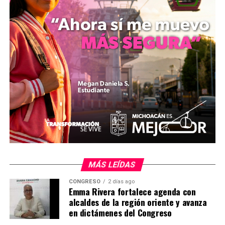
metas complejas. Gabriela Molina Aguilar puntualizó
que el ejemplo de ambos galardonados impulsa a la
comunidad estudiantil a dar continuidad a su formación
académica dentro de las aulas para el desarrollo de la
sociedad.
MiZitácuaro
.
Comparte con:
MÁS LEÍDAS
CONGRESO
2 días ago
Emma Rivera fortalece agenda con
alcaldes de la región oriente y avanza
en dictámenes del Congreso