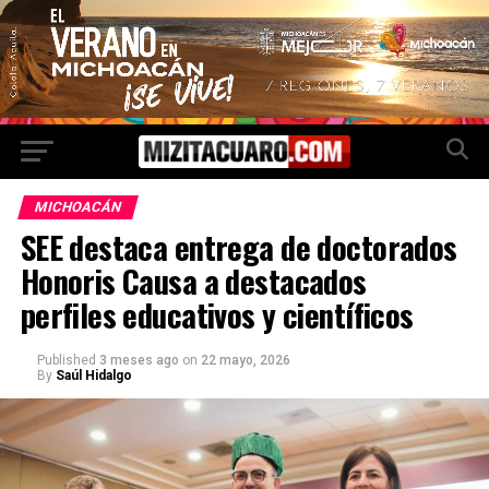
MICHOACÁN
SEE destaca entrega de doctorados
Honoris Causa a destacados
perfiles educativos y científicos
Published
3 meses ago
on
22 mayo, 2026
By
Saúl Hidalgo