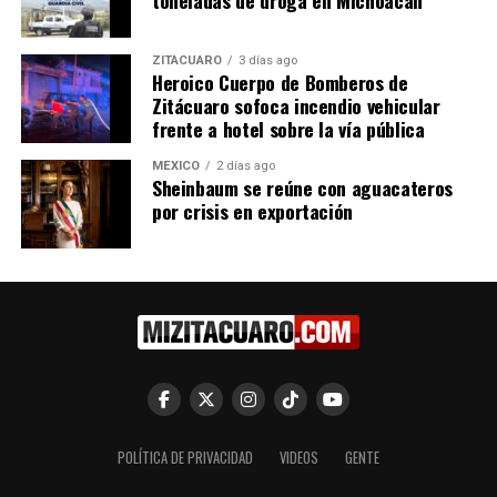
ZITÁCUARO
3 días ago
SEE apuesta por inteligencia
Heroico Cuerpo de Bomberos de
artificial y semiconductores
Zitácuaro sofoca incendio vehicular
en Michoacán
frente a hotel sobre la vía pública
22 mayo, 2026
En "Michoacán"
MÉXICO
2 días ago
Sheinbaum se reúne con aguacateros
por crisis en exportación
RELATED TOPICS:
UP NEXT
Secretaría de Salud emite alerta vial para evitar
accidentes por lluvias y asfalto mojado
DON'T MISS
Iemsysem reporta participación de 230 mil jóvenes en
jornada nacional de lectura
POLÍTICA DE PRIVACIDAD
VIDEOS
GENTE