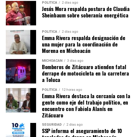
Me gusta esto:
POLÍTICA
2 días ago
Jesús Mora respalda postura de Claudia
Sheinbaum sobre soberanía energética
POLÍTICA
2 días ago
Emma Rivera respalda designación de
una mujer para la coordinación de
Relacionado
Morena en Michoacán
MICHOACÁN
3 días ago
Bomberos de Zitácuaro atienden fatal
derrape de motocicleta en la carretera
a Toluca
Univim entrega sus primeros
Acuerdo entre Iemsysem y
POLÍTICA
12 horas ago
doctorados Honoris Causa
SEP para fortalecer la
Emma Rivera destaca la cercanía con la
28 mayo, 2016
educación superior en
gente como eje del trabajo político, en
En "Michoacán"
Michoacán
encuentro con Fabiola Alanís en
22 mayo, 2026
Zitácuaro
En "Michoacán"
SEGURIDAD
2 días ago
SSP informa el aseguramiento de 10
toneladas de droga en Michoacán