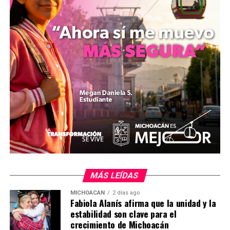
del programa federal Vive Saludable, Vive Feliz,
impulsado por la presidenta Claudia Sheinbaum Pardo,
el cual se enfoca en la población de nivel primaria.
De acuerdo con la planeación de la dependencia, las
jornadas optométricas a cargo de brigadas de
especialistas comenzarán en las escuelas el próximo 7
de septiembre para determinar el diagnóstico y la
graduación exacta de cada alumno. La institución señaló
que el inicio de estas actividades se alinea con los
principios de bienestar integral contemplados en el
modelo de la Nueva Escuela Mexicana.
MiZitácuaro
.
MÁS LEÍDAS
MICHOACÁN
2 días ago
Comparte con:
Fabiola Alanís afirma que la unidad y la
estabilidad son clave para el
crecimiento de Michoacán