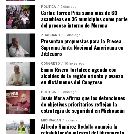
POLÍTICA
2 días ago
Carlos Torres Piña suma más de 60
asambleas en 36 municipios como parte
del proceso interno de Morena
ZITÁCUARO
3 días ago
Presentan propuestas para la Presea
Me gusta esto:
Suprema Junta Nacional Americana en
Zitácuaro
CONGRESO
10 horas ago
Emma Rivera fortalece agenda con
alcaldes de la región oriente y avanza
en dictámenes del Congreso
Relacionado
POLÍTICA
2 días ago
Jesús Mora afirma que las detenciones
de objetivos prioritarios reflejan la
estrategia de seguridad en Michoacán
MICHOACÁN
2 días ago
Alfredo Ramírez Bedolla anuncia la
Fortalecen educación en
Michoacán amplía oferta
rehabilitación integral del libramiento