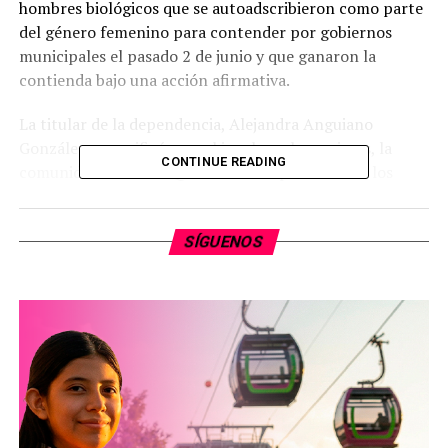
hombres biológicos que se autoadscribieron como parte
del género femenino para contender por gobiernos
municipales el pasado 2 de junio y que ganaron la
contienda bajo una acción afirmativa.
La titular de la dependencia, Alejandra Anguiano
González, especificó que, al igual que las mujeres, la
CONTINUE READING
comunidad LGBTTTIQ+ ha luchado por estar en los
puestos de elección popular, por lo que son hombres
ajenos a principios, valores y lucha, por lo que no
SÍGUENOS
pueden usurpar cargos que por ley le corresponden a la
comunidad. En total ganaron ocho espacios municipales.
Los partidos políticos y los órganos jurisdiccionales,
dijo, permitieron la adscripción de hombres que no
forman parte de grupos vulnerabilizados por el estado,
incluyendo a los órganos electorales y jurisdiccionales
que privilegiaron el supuesto derecho humano a la
intimidad y no el de acreditar su adscripción de género.