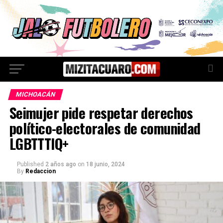
MICHOACÁN
Seimujer pide respetar derechos
político-electorales de comunidad
LGBTTTIQ+
Published
2 años ago
on
18 junio, 2024
By
Redaccion