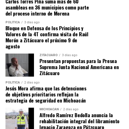
Carlos Torres Piña suma más de 60
asambleas en 36 municipios como parte
del proceso interno de Morena
POLÍTICA
3 días ago
Bloque en Defensa de los Principios y
Valores de la 4T confirma visita de Raúl
Morón a Zitácuaro el próximo 9 de
Me gusta esto:
agosto
ZITÁCUARO
3 días ago
Presentan propuestas para la Presea
Suprema Junta Nacional Americana en
Zitácuaro
RELATED TOPICS:
UP NEXT
POLÍTICA
2 días ago
SSM atiende salud mental de estudiantes en Apatzingán
Jesús Mora afirma que las detenciones
de objetivos prioritarios reflejan la
DON'T MISS
estrategia de seguridad en Michoacán
SSM llevará servicios de salud a población de Aquila
MICHOACÁN
2 días ago
Alfredo Ramírez Bedolla anuncia la
rehabilitación integral del libramiento
Ignacio Zaragoza en Pátzcuaro