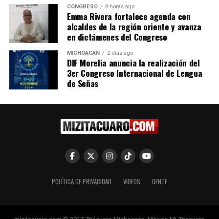
CONGRESO
8 horas ago
Emma Rivera fortalece agenda con
alcaldes de la región oriente y avanza
en dictámenes del Congreso
Nalleli Pedraza Propone
MICHOACÁN
2 días ago
Persecución de Oficio en
DIF Morelia anuncia la realización del
Delitos de Hostigamiento y
3er Congreso Internacional de Lengua
Acoso Sexual en Michoacán
de Señas
26 noviembre, 2025
En "Michoacán"
RELATED TOPICS:
UP NEXT
Alfredo Ramírez Bedolla y Claudia Sheinbaum Pardo
encabezan encuentro para reconocer la labor de los
Servidores de la Nación
POLÍTICA DE PRIVACIDAD
VIDEOS
GENTE
DON'T MISS
Ismael Arriaga Ortiz formaliza la rehabilitación de la
línea de agua potable para Orocutín y Timbuscatío