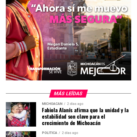
compromiso de estructurar políticas públicas
legislativas que aseguren la igualdad de oportunidades y
el desarrollo en la vida pública de las ciudadanas,
reconociendo además la labor histórica de las
organizaciones de mujeres que modificaron el sistema
democrático nacional.
MiZitácuaro
.
Comparte con:
MÁS LEÍDAS
MICHOACÁN
2 días ago
Fabiola Alanís afirma que la unidad y la
estabilidad son clave para el
crecimiento de Michoacán
POLÍTICA
2 días ago