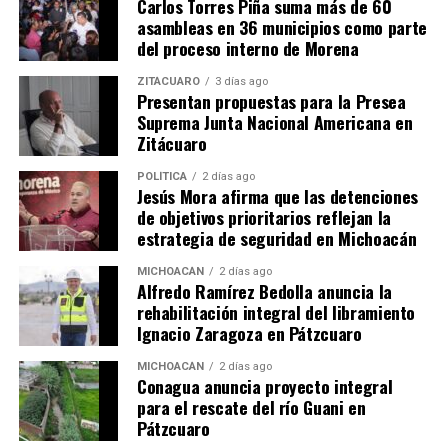
Carlos Torres Piña suma más de 60
asambleas en 36 municipios como parte
Me gusta esto:
del proceso interno de Morena
ZITÁCUARO
3 días ago
Presentan propuestas para la Presea
Suprema Junta Nacional Americana en
Zitácuaro
Relacionado
POLÍTICA
2 días ago
Jesús Mora afirma que las detenciones
de objetivos prioritarios reflejan la
estrategia de seguridad en Michoacán
MICHOACÁN
2 días ago
Alfredo Ramírez Bedolla anuncia la
Nalleli Pedraza: Reforma
Nalleli Pedraza Huerta
rehabilitación integral del libramiento
Constitucional Impulsa la
Propone Facultar a Notarios
Ignacio Zaragoza en Pátzcuaro
Educación en Michoacán
para Oficializar Matrimonios
8 enero, 2025
en Michoacán
MICHOACÁN
2 días ago
Conagua anuncia proyecto integral
En "Congreso"
28 noviembre, 2024
En "Congreso"
para el rescate del río Guani en
Pátzcuaro