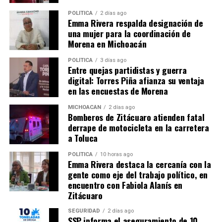
Me gusta esto:
POLÍTICA
2 días ago
Emma Rivera respalda designación de
una mujer para la coordinación de
Morena en Michoacán
POLÍTICA
3 días ago
Entre quejas partidistas y guerra
digital: Torres Piña afianza su ventaja
Relacionado
en las encuestas de Morena
MICHOACÁN
2 días ago
Bomberos de Zitácuaro atienden fatal
derrape de motocicleta en la carretera
a Toluca
Sí Financia invita a solicitar el
¿Necesitas un crédito para tu
POLÍTICA
10 horas ago
crédito Fuerza Mujer, de 500
negocio? Fuerza Mujer te
Emma Rivera destaca la cercanía con la
mil a 5 mdp
presta hasta 5 mdp
gente como eje del trabajo político, en
29 noviembre, 2022
29 agosto, 2023
encuentro con Fabiola Alanís en
En "Michoacán"
En "Michoacán"
Zitácuaro
SEGURIDAD
2 días ago
SSP informa el aseguramiento de 10