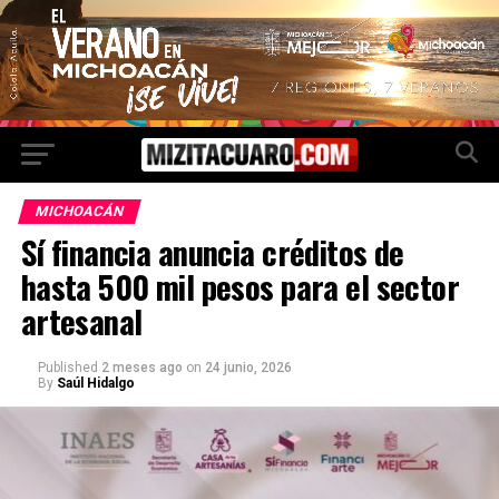
MICHOACÁN
Sí financia anuncia créditos de
hasta 500 mil pesos para el sector
artesanal
Published
2 meses ago
on
24 junio, 2026
By
Saúl Hidalgo