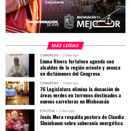
Los canales de atención para los solicitantes se
encuentran habilitados en las oficinas del Sí Financia al
teléfono 443 113 77 00 (extensiones 502 a 506), y en el
personal de enlace de la Casart al número 443 312 24
86.
MÁS LEÍDAS
MiZitácuaro
.
CONGRESO
2 días ago
Emma Rivera fortalece agenda con
alcaldes de la región oriente y avanza
Comparte con:
en dictámenes del Congreso
CONGRESO
3 días ago
76 Legislatura elimina la donación de
áreas verdes en terrenos destinados a
nuevas carreteras en Michoacán
POLÍTICA
2 días ago
Jesús Mora respalda postura de Claudia
Sheinbaum sobre soberanía energética