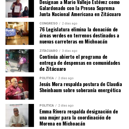
Designan a Mario Vallejo Estévez como
Comparte con:
Galardonado con la Presea Suprema
Junta Nacional Americana en Zitácuaro
CONGRESO
2 días ago
76 Legislatura elimina la donación de
áreas verdes en terrenos destinados a
nuevas carreteras en Michoacán
ZITÁCUARO
3 días ago
Continúa abierto el programa de
entrega de despensas en comunidades
Me gusta esto:
de Zitácuaro
POLÍTICA
2 días ago
Jesús Mora respalda postura de Claudia
Sheinbaum sobre soberanía energética
POLÍTICA
2 días ago
Relacionado
Emma Rivera respalda designación de
una mujer para la coordinación de
Morena en Michoacán