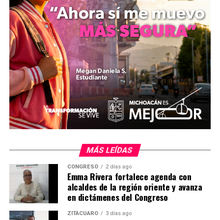
acciones forman parte de los convenios de colaboración
con las dependencias federales para operar como un
centro receptor de fauna en situaciones de emergencia
o maltrato. Los protocolos de traslado terrestre se
ejecutaron bajo la supervisión de inspectores federales,
asegurando las condiciones de manejo y seguridad
necesarias para el bienestar de los ejemplares hacia sus
destinos definitivos.
MÁS LEÍDAS
CONGRESO
2 días ago
Emma Rivera fortalece agenda con
alcaldes de la región oriente y avanza
MiZitácuaro
.
en dictámenes del Congreso
ZITÁCUARO
3 días ago