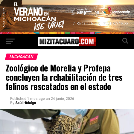
MICHOACÁN
Zoológico de Morelia y Profepa
concluyen la rehabilitación de tres
felinos rescatados en el estado
Published
1 mes ago
on
24 junio, 2026
By
Saúl Hidalgo