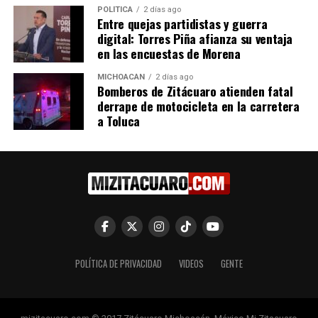
POLÍTICA
2 días ago
Entre quejas partidistas y guerra
digital: Torres Piña afianza su ventaja
Zoológico de Morelia, listo
Felinos rescatados llegan
en las encuestas de Morena
para recibir a felinos de
este sábado a ZooMorelia
fundación Black Jaguar-
22 julio, 2022
MICHOACÁN
2 días ago
En "Michoacán"
White
Bomberos de Zitácuaro atienden fatal
14 julio, 2022
derrape de motocicleta en la carretera
En "Michoacán"
a Toluca
Cachorros felinos
rescatados, son atendidos y
vivirán en el zoológico de
Morelia
POLÍTICA DE PRIVACIDAD
VIDEOS
GENTE
15 noviembre, 2023
En "Michoacán"