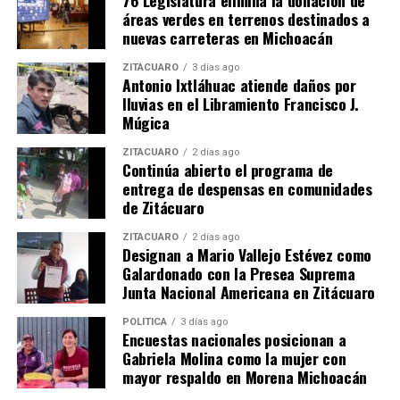
Comparte con:
76 Legislatura elimina la donación de
áreas verdes en terrenos destinados a
nuevas carreteras en Michoacán
ZITÁCUARO
3 días ago
Antonio Ixtláhuac atiende daños por
lluvias en el Libramiento Francisco J.
Múgica
ZITÁCUARO
2 días ago
Continúa abierto el programa de
entrega de despensas en comunidades
Me gusta esto:
de Zitácuaro
ZITÁCUARO
2 días ago
Designan a Mario Vallejo Estévez como
Galardonado con la Presea Suprema
Junta Nacional Americana en Zitácuaro
Relacionado
POLÍTICA
3 días ago
Encuestas nacionales posicionan a
Gabriela Molina como la mujer con
mayor respaldo en Morena Michoacán