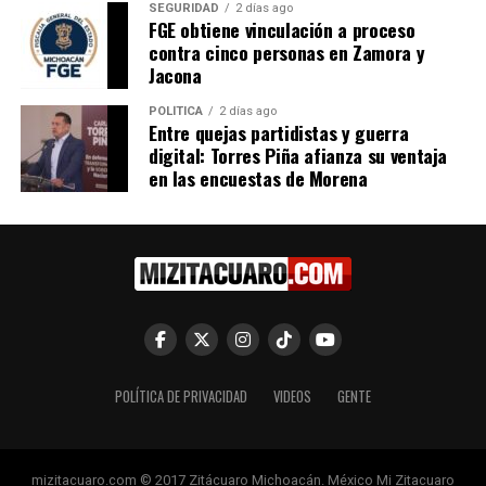
SEGURIDAD
2 días ago
FGE obtiene vinculación a proceso
SSM, brinda detección de
SSM, cuenta con 11
contra cinco personas en Zamora y
violencia a través de sus 11
módulos de atención para
Jacona
módulos Mujer y Salud
las mujeres víctimas de
30 noviembre, 2021
violencia
POLÍTICA
2 días ago
Entre quejas partidistas y guerra
En "Michoacán"
26 noviembre, 2021
digital: Torres Piña afianza su ventaja
En "Michoacán"
en las encuestas de Morena
SSM brinda atención
especializada a mujeres
víctimas de violencia
10 marzo, 2024
En "Michoacán"
POLÍTICA DE PRIVACIDAD
VIDEOS
GENTE
RELATED TOPICS:
mizitacuaro.com © 2017 Zitácuaro Michoacán. México Mi Zitacuaro