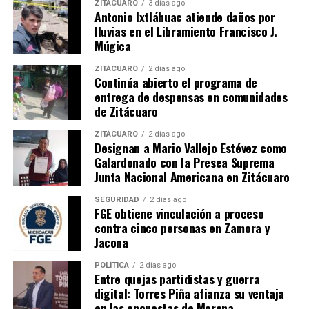
ZITÁCUARO
3 días ago
Antonio Ixtláhuac atiende daños por
ayudará a la fluidez de los apoyos en todos los órdenes
lluvias en el Libramiento Francisco J.
de gobierno.
Múgica
Algunos de los municipios participantes en el encuentro
ZITÁCUARO
2 días ago
de instancias municipales fueron Tancítaro,
Continúa abierto el programa de
entrega de despensas en comunidades
Apatzingán, Lagunillas, Tocumbo, Zamora, Uruapan, Los
de Zitácuaro
Reyes, Ecuandureo, Yurécuaro, Paracho, así como
Huetamo, Briseñas, Zacapu, Carácuaro, Acuitzio, Irimbo,
ZITÁCUARO
2 días ago
Indaparapeo, entre otros.
Designan a Mario Vallejo Estévez como
Galardonado con la Presea Suprema
Junta Nacional Americana en Zitácuaro
Las instancias municipales
SEGURIDAD
2 días ago
La Secretaría de los Jóvenes (SEJOVEN) a través del
FGE obtiene vinculación a proceso
departamento de Organización y Participación Social
contra cinco personas en Zamora y
atiende a todos los municipios que cuenten o busquen
Jacona
crear su Instancia Juvenil, con el fin de ser un órgano
POLÍTICA
2 días ago
encargado de atender la problemática del sector en sus
Entre quejas partidistas y guerra
municipios, en base a acciones y programas de carácter
digital: Torres Piña afianza su ventaja
federal, estatal o municipal.
en las encuestas de Morena