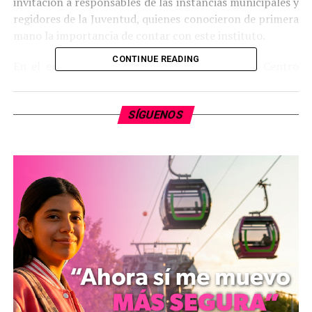
invitación a responsables de las instancias municipales y
regidores de la Juventud, quienes conocieron de primera
mano la importancia de contar con este instituto.
CONTINUE READING
En el encuentro celebrado en el auditorio del Centro
Integral de la Juventud Moreliana (CIJUM), el titular de
la SEJOVEN, Jesús Vázquez Estupiñán, resaltó la
SÍGUENOS
importancia de coordinar los esfuerzos de los gobiernos
para ofrecer alternativas al sector juvenil, tanto en
materia de salud, educación, desarrollo económico y de
participación social, como medio para fomentar el
desarrollo de las regiones del estado.
Asimismo, el funcionario estatal agradeció la presencia
de los participantes y la hospitalidad de Pablo Sánchez,
titular del Instituto Moreliano de la Juventud, al abrir
las puertas de su sede para recibir a sus homólogos del
interior del estado.
“La presencia de ustedes en esta reunión de trabajo es