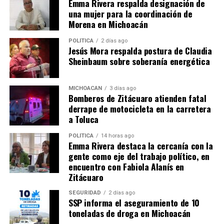
Emma Rivera respalda designación de
una mujer para la coordinación de
Morena en Michoacán
Me gusta esto:
POLÍTICA
2 días ago
Jesús Mora respalda postura de Claudia
Sheinbaum sobre soberanía energética
MICHOACÁN
3 días ago
Bomberos de Zitácuaro atienden fatal
Relacionado
derrape de motocicleta en la carretera
a Toluca
POLÍTICA
14 horas ago
Emma Rivera destaca la cercanía con la
gente como eje del trabajo político, en
encuentro con Fabiola Alanís en
Se incendia taxi de Ziráhuato
Incendio vehicular en La
Zitácuaro
por corto circuito
Mojonera de Zitácuaro deja
23 diciembre, 2021
un herido y pérdidas
SEGURIDAD
2 días ago
En "Seguridad"
materiales
SSP informa el aseguramiento de 10
30 diciembre, 2023
toneladas de droga en Michoacán
En "Seguridad"