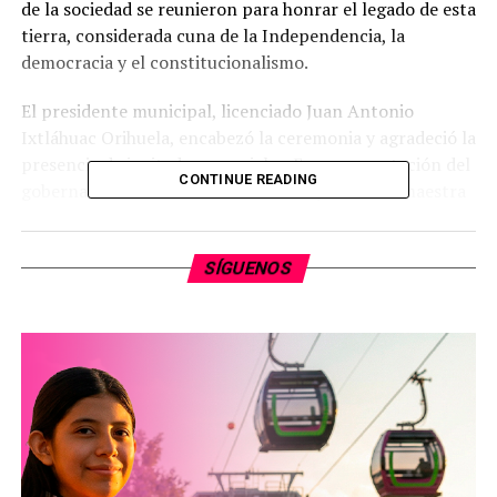
de la sociedad se reunieron para honrar el legado de esta
tierra, considerada cuna de la Independencia, la
democracia y el constitucionalismo.
El presidente municipal, licenciado Juan Antonio
Ixtláhuac Orihuela, encabezó la ceremonia y agradeció la
presencia de invitados especiales. En representación del
CONTINUE READING
gobernador Alfredo Ramírez Bedolla, asistió la maestra
María Elena Huerta Moctezuma
, Secretaria de
Desarrollo Urbano y Movilidad, quien transmitió un
SÍGUENOS
afectuoso saludo del mandatario estatal.
Huerta Moctezuma resaltó que la historia de México no
se entiende sin Michoacán ni sin el papel protagónico de
Zitácuaro, “tres veces heroica”. Recordó cómo la ciudad
albergó en 1811 la Suprema Junta Nacional Americana,
semilla del gobierno insurgente; cómo resistió durante
la Guerra de Reforma y cómo enfrentó la destrucción
durante la Intervención Francesa en 1865, sin que la