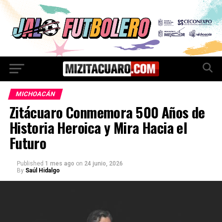
MICHOACÁN
Zitácuaro Conmemora 500 Años de
Historia Heroica y Mira Hacia el
Futuro
Published
1 mes ago
on
24 junio, 2026
By
Saúl Hidalgo