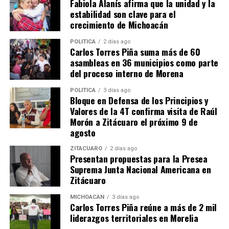
Fabiola Alanís afirma que la unidad y la
pionero en la construcción de un avión en la localidad.
estabilidad son clave para el
crecimiento de Michoacán
Investigadores como el doctor Moisés Guzmán Pérez y
POLÍTICA
2 días ago
al doctor en Geografía Gerardo Correa.
Carlos Torres Piña suma más de 60
asambleas en 36 municipios como parte
Artistas y creadores como el maestro Jesús Arriaga
del proceso interno de Morena
Guillén (danza), el músico Evert Clavel y el actor Ramón
POLÍTICA
3 días ago
Medina Orellana.
Bloque en Defensa de los Principios y
Valores de la 4T confirma visita de Raúl
Deportistas, emprendedores como Javier Saavedra
Morón a Zitácuaro el próximo 9 de
Blanco y centenarias instituciones educativas como la
agosto
Escuela Primaria Amado Nervo y la Secundaria General
ZITÁCUARO
2 días ago
Número Uno “Nicolás Romero”.
Presentan propuestas para la Presea
Suprema Junta Nacional Americana en
Como símbolo de continuidad generacional, se realizó el
Zitácuaro
sellado de la
Cápsula del Tiempo
, que permanecerá
MICHOACÁN
3 días ago
exhibida en el Museo Casona de la Estación durante los
Carlos Torres Piña reúne a más de 2 mil
próximos 25 años. La cápsula contiene objetos,
liderazgos territoriales en Morelia
documentos, fotografías y mensajes representativos de