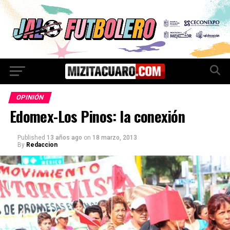
OPINIÓN
Edomex-Los Pinos: la conexión
Published
13 años ago
on
18 marzo, 2013
By
Redaccion