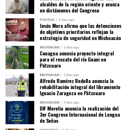
alcaldes de la región oriente y avanza
ó 15 años en el sistema educativo nacional. Eso, ya no lo
en dictámenes del Congreso
vamos a tolerar”.
POLÍTICA
3 días ago
–Eruviel Ávila desmantelando las escuelas fantasmas del
Jesús Mora afirma que las detenciones
Movimiento Antorchista, que funcionan sin maestros ni
de objetivos prioritarios reflejan la
estrategia de seguridad en Michoacán
muebles y cuyos líderes usan niños y ancianos en
manifestaciones constantes que desquician la movilidad
MICHOACÁN
3 días ago
humana y automotriz del Estado de México y el DF.
Conagua anuncia proyecto integral
para el rescate del río Guani en
–El Gobernador de Guerrero, el ex priista Ángel Aguirre,
Pátzcuaro
cuentan ya con órdenes de aprehensión contra
MICHOACÁN
3 días ago
profesores integrantes de la Coordinadora Estatal de
Alfredo Ramírez Bedolla anuncia la
Trabajadores de la Educación de Guerrero, acusados de
rehabilitación integral del libramiento
delitos graves, que no les permitirían la libertad bajo
Ignacio Zaragoza en Pátzcuaro
fianza.
MICHOACÁN
3 días ago
DIF Morelia anuncia la realización del
Sin embargo, el Edomex es esencial porque es donde
3er Congreso Internacional de Lengua
más maestros hay, con 137 mil 266.
de Señas