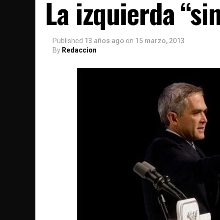
La izquierda “si
Published
13 años ago
on
15 marzo, 2013
By
Redaccion