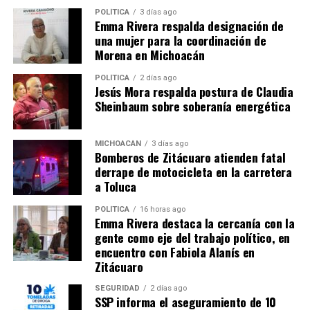
Comparte con:
POLÍTICA
3 días ago
Emma Rivera respalda designación de
una mujer para la coordinación de
Morena en Michoacán
POLÍTICA
2 días ago
Jesús Mora respalda postura de Claudia
Sheinbaum sobre soberanía energética
MICHOACÁN
3 días ago
Me gusta esto:
Bomberos de Zitácuaro atienden fatal
derrape de motocicleta en la carretera
a Toluca
POLÍTICA
16 horas ago
Emma Rivera destaca la cercanía con la
gente como eje del trabajo político, en
encuentro con Fabiola Alanís en
Relacionado
Zitácuaro
SEGURIDAD
2 días ago
SSP informa el aseguramiento de 10