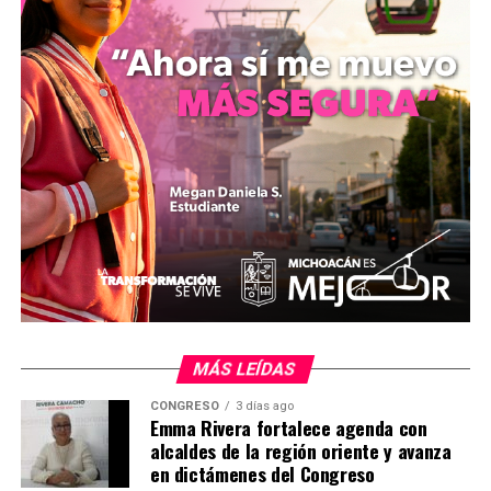
corresponderá de manera exclusiva al TEPJF, órgano
que calificó como garante de la imparcialidad jurídica en
el proceso.
En su intervención, el michoacano también hizo
referencia al panorama político actual, citando
mediciones que otorgan a la administración de la
presidenta Claudia Sheinbaum niveles de aprobación del
75 por ciento y una intención de voto para el partido
Morena del 41 por ciento. El senador concluyó su
posicionamiento ratificando su voto a favor del
dictamen, al considerar que la reforma asegura la
soberanía y la autodeterminación nacional frente a
intereses transnacionales.
MÁS LEÍDAS
mizitacuaro
.
CONGRESO
3 días ago
Emma Rivera fortalece agenda con
alcaldes de la región oriente y avanza
en dictámenes del Congreso