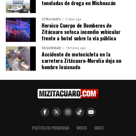
toneladas de droga en Michoacán
Reforma de Prisión
El Senado de la República
ZITÁCUARO
3 días ago
Preventiva Oficiosa: Nueva
aprueba reforma impulsada
Heroico Cuerpo de Bomberos de
Esperanza para Michoacán,
por Raúl Morón para
Zitácuaro sofoca incendio vehicular
Afirma el Senador Raúl
bibliotecas inclusivas
frente a hotel sobre la vía pública
Morón
25 febrero, 2026
En "Congreso"
28 noviembre, 2024
SEGURIDAD
18 horas ago
En "Política"
Accidente de motocicleta en la
carretera Zitácuaro-Morelia deja un
hombre lesionado
Prohibir reelección y
nepotismo reivindica la lucha
histórica de México: Morón
25 febrero, 2025
En "Política"
POLÍTICA DE PRIVACIDAD
VIDEOS
GENTE