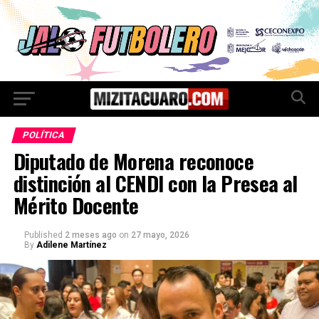
POLÍTICA
Diputado de Morena reconoce
distinción al CENDI con la Presea al
Mérito Docente
Published
2 meses ago
on
27 mayo, 2026
By
Adilene Martínez