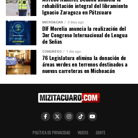
rehabilitación integral del libramiento
Ignacio Zaragoza en Pátzcuaro
El Grupo Parlamentario del
PT destaca impacto social
MICHOACÁN
3 días ago
Partido del Trabajo destaca
de los Cendi tras recibir la
DIF Morelia anuncia la realización del
entrega de la Medalla al
Medalla al Mérito Docente
3er Congreso Internacional de Lengua
Mérito Docente al Proyecto
27 mayo, 2026
de Señas
En "Congreso"
CENDI
13 mayo, 2026
CONGRESO
1 día ago
76 Legislatura elimina la donación de
En "Congreso"
áreas verdes en terrenos destinados a
nuevas carreteras en Michoacán
Congreso de Michoacán
otorga Medalla al Mérito
Docente 2026 al Proyecto
CENDI
13 mayo, 2026
En "Congreso"
POLÍTICA DE PRIVACIDAD
VIDEOS
GENTE