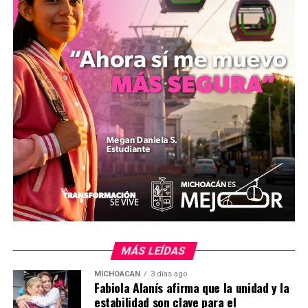
felicitación a María Auxilio Flores García y a la
comunidad escolar por la disciplina mostrada en el
ejercicio de la educación pública.
MÁS LEÍDAS
mizitacuaro
MICHOACÁN
3 días ago
Fabiola Alanís afirma que la unidad y la
estabilidad son clave para el