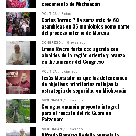
crecimiento de Michoacán
Comparte con:
POLÍTICA
3 días ago
Carlos Torres Piña suma más de 60
asambleas en 36 municipios como parte
del proceso interno de Morena
CONGRESO
18 horas ago
Emma Rivera fortalece agenda con
alcaldes de la región oriente y avanza
en dictámenes del Congreso
Me gusta esto:
POLÍTICA
3 días ago
Jesús Mora afirma que las detenciones
de objetivos prioritarios reflejan la
estrategia de seguridad en Michoacán
MICHOACÁN
3 días ago
Conagua anuncia proyecto integral
para el rescate del río Guani en
Relacionado
Pátzcuaro
MICHOACÁN
3 días ago
Alfredo Ramírez Bedolla anuncia la