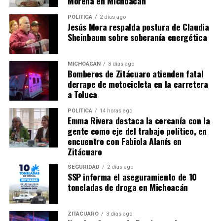
Morena en Michoacán
Comparte con:
POLÍTICA
2 días ago
Jesús Mora respalda postura de Claudia
Sheinbaum sobre soberanía energética
MICHOACÁN
3 días ago
Bomberos de Zitácuaro atienden fatal
derrape de motocicleta en la carretera
a Toluca
POLÍTICA
14 horas ago
Emma Rivera destaca la cercanía con la
Me gusta esto:
gente como eje del trabajo político, en
encuentro con Fabiola Alanís en
Zitácuaro
SEGURIDAD
2 días ago
SSP informa el aseguramiento de 10
toneladas de droga en Michoacán
Relacionado
ZITÁCUARO
3 días ago