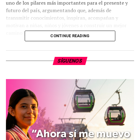
uno de los pilares más importantes para el presente y
futuro del país, argumentando que, además de
transmitir conocimientos, inspiran, acompañan y
motivan a niñas, niños y jóvenes a construir un mejor
camino para sus vidas.
CONTINUE READING
Grecia Aguilar Mercado manifestó su reconocimiento a
todas las maestras y maestros que con paciencia, cariño
SÍGUENOS
y esfuerzo hacen una diferencia en la vida de sus
alumnos, agradeciendo su labor de enseñar más allá de
un salón de clases, así como el motivar, escuchar y
mantener la confianza en sus estudiantes.
La coordinadora parlamentaria de Movimiento
Ciudadano indicó que existe un compromiso con la
dignificación del magisterio, mediante el impulso a
mejores condiciones laborales, salarios justos,
capacitación continua y espacios educativos que
permitan a las y los docentes desarrollar su trabajo de