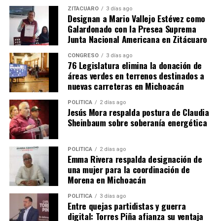
Me gusta esto:
ZITÁCUARO
3 días ago
Designan a Mario Vallejo Estévez como
Galardonado con la Presea Suprema
Junta Nacional Americana en Zitácuaro
CONGRESO
3 días ago
76 Legislatura elimina la donación de
áreas verdes en terrenos destinados a
Relacionado
nuevas carreteras en Michoacán
POLÍTICA
2 días ago
Jesús Mora respalda postura de Claudia
Sheinbaum sobre soberanía energética
Senguio y Maravatío ya son
La 4T ya está en marcha en
4T: Mary Carmen Bernal
Epitacio Huerta y Maravatío:
POLÍTICA
2 días ago
Emma Rivera respalda designación de
22 abril, 2024
Mary Carmen Bernal
una mujer para la coordinación de
En "Política"
21 abril, 2024
Morena en Michoacán
En "Política"
POLÍTICA
3 días ago
Entre quejas partidistas y guerra
digital: Torres Piña afianza su ventaja