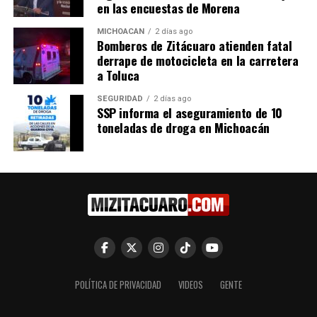
en las encuestas de Morena
MICHOACÁN
2 días ago
Maravatío será gobernado
Bomberos de Zitácuaro atienden fatal
por la 4T: Mary Carmen
derrape de motocicleta en la carretera
Bernal
a Toluca
28 marzo, 2024
En "Política"
SEGURIDAD
2 días ago
SSP informa el aseguramiento de 10
toneladas de droga en Michoacán
RELATED TOPICS:
UP NEXT
Raúl Morón solicita licencia indefinida rumbo al proceso
interno de Morena para 2027
DON'T MISS
Movimiento Ciudadano realiza taller de capacitación
sobre administración pública en Zitácuaro
POLÍTICA DE PRIVACIDAD
VIDEOS
GENTE