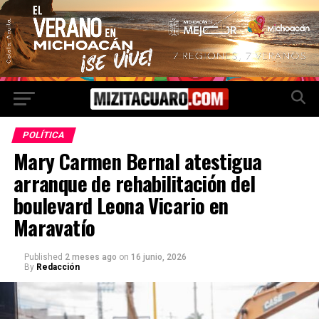
POLÍTICA
Mary Carmen Bernal atestigua
arranque de rehabilitación del
boulevard Leona Vicario en
Maravatío
Published
2 meses ago
on
16 junio, 2026
By
Redacción