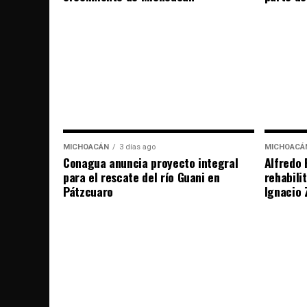
MICHOACÁN
3 días ago
MICHOACÁ
Conagua anuncia proyecto integral
Alfredo 
para el rescate del río Guani en
rehabili
Pátzcuaro
Ignacio 