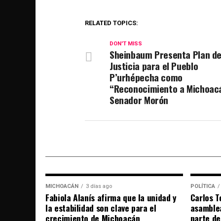
RELATED TOPICS:
DON'T MISS
Sheinbaum Presenta Plan d
Justicia para el Pueblo
P’urhépecha como
“Reconocimiento a Michoacá
Senador Morón
MICHOACÁN
3 días ago
POLÍTICA
Fabiola Alanís afirma que la unidad y
Carlos T
la estabilidad son clave para el
asamble
crecimiento de Michoacán
parte de