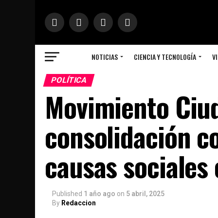
NOTICIAS
CIENCIA Y TECNOLOGÍA
VI
POLÍTICA
Movimiento Ciu
consolidación co
causas sociales
Published
1 año ago
on
5 abril, 2025
By
Redaccion