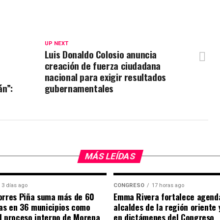
UP NEXT
e
Luis Donaldo Colosio anuncia
creación de fuerza ciudadana
nacional para exigir resultados
n”:
gubernamentales
MÁS LEÍDAS
3 días ago
CONGRESO
17 horas ago
orres Piña suma más de 60
Emma Rivera fortalece agend
as en 36 municipios como
alcaldes de la región oriente
l proceso interno de Morena
en dictámenes del Congreso