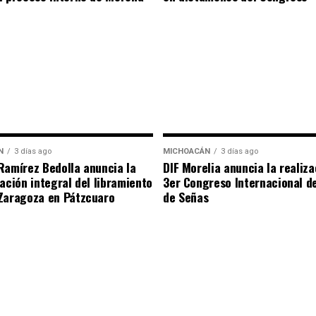
N
3 días ago
MICHOACÁN
3 días ago
Ramírez Bedolla anuncia la
DIF Morelia anuncia la realiza
tación integral del libramiento
3er Congreso Internacional d
Zaragoza en Pátzcuaro
de Señas