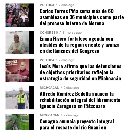
POLÍTICA
2 días ago
Carlos Torres Piña suma más de 60
asambleas en 36 municipios como parte
del proceso interno de Morena
CONGRESO
11 horas ago
Emma Rivera fortalece agenda con
alcaldes de la región oriente y avanza
Me gusta esto:
en dictámenes del Congreso
POLÍTICA
2 días ago
Jesús Mora afirma que las detenciones
de objetivos prioritarios reflejan la
estrategia de seguridad en Michoacán
MICHOACÁN
2 días ago
Alfredo Ramírez Bedolla anuncia la
Relacionado
rehabilitación integral del libramiento
Ignacio Zaragoza en Pátzcuaro
MICHOACÁN
2 días ago
Conagua anuncia proyecto integral
para el rescate del río Guani en
Austeridad y Eficiencia: La
Senador Raúl Morón