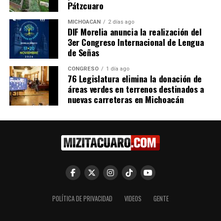
Pátzcuaro
Reforma que Elimina
presenta iniciativa para
Órganos Autónomos, Según
reconocer el burnout como
MICHOACÁN
2 días ago
Raúl Morón
enfermedad laboral y
DIF Morelia anuncia la realización del
29 noviembre, 2024
garantizar atención
3er Congreso Internacional de Lengua
En "Seguridad"
psicológica especializada
de Señas
5 diciembre, 2025
En "Política"
CONGRESO
1 día ago
76 Legislatura elimina la donación de
áreas verdes en terrenos destinados a
nuevas carreteras en Michoacán
El senador Raúl Morón
convoca a movilización en
respaldo a la presidenta
Sheinbaum
30 noviembre, 2025
En "Política"
POLÍTICA DE PRIVACIDAD
VIDEOS
GENTE
RELATED TOPICS: