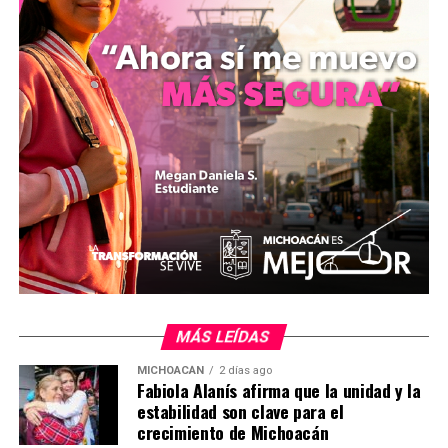
superaron la pobreza y accedieron a servicios básicos.
Sin embargo, subrayó la necesidad de reforzar las
estrategias para reducir las desigualdades entre zonas
urbanas, rurales y comunidades indígenas.
Las recomendaciones del INEGI, agregó, promoverán
una mejor coordinación interinstitucional en áreas
prioritarias como educación, salud y desarrollo
comunitario, garantizando el acceso a derechos
fundamentales.
La reforma busca consolidar una política social más
efectiva y transparente, alineada con los objetivos de la
Cuarta Transformación.
MÁS LEÍDAS
MICHOACÁN
2 días ago
Fabiola Alanís afirma que la unidad y la
Comparte con:
estabilidad son clave para el
crecimiento de Michoacán