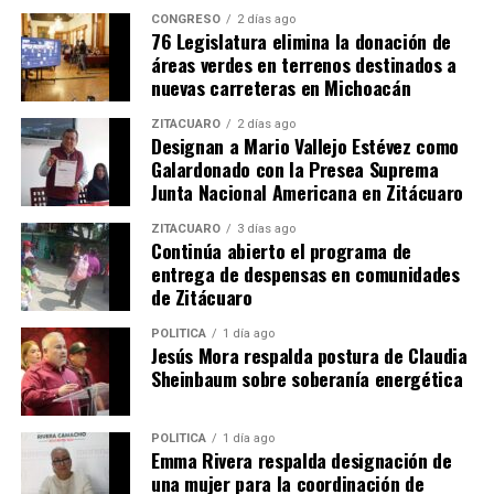
CONGRESO
2 días ago
76 Legislatura elimina la donación de
Relacionado
áreas verdes en terrenos destinados a
nuevas carreteras en Michoacán
ZITÁCUARO
2 días ago
Designan a Mario Vallejo Estévez como
Galardonado con la Presea Suprema
Junta Nacional Americana en Zitácuaro
Dr. Ismael Arriaga Ortiz
Invita el Dr. Ismael Arriaga a
Lidera la Red Jurisdiccional
celebrar las fiestas patrias
ZITÁCUARO
3 días ago
de Municipios por la Salud en
en Juárez
Continúa abierto el programa de
el oriente de Michoacán
9 septiembre, 2024
entrega de despensas en comunidades
En "Regionales"
14 noviembre, 2024
de Zitácuaro
En "Regionales"
POLÍTICA
1 día ago
Jesús Mora respalda postura de Claudia
Sheinbaum sobre soberanía energética
POLÍTICA
1 día ago
Gobierno de Ismael Arriaga
Emma Rivera respalda designación de
Impulsa la Educación con
una mujer para la coordinación de