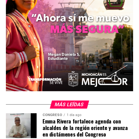
conjunto entre la comunidad y el gobierno para el
bienestar educativo.
Comparte con:
MÁS LEÍDAS
Me gusta esto:
CONGRESO
1 día ago
Emma Rivera fortalece agenda con
alcaldes de la región oriente y avanza
en dictámenes del Congreso