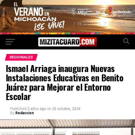
REGIONALES
Ismael Arriaga inaugura Nuevas
Instalaciones Educativas en Benito
Juárez para Mejorar el Entorno
Escolar
Published
2 años ago
on
25 octubre, 2024
By
Redaccion