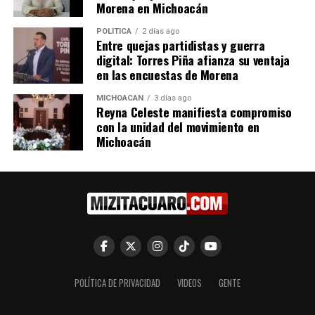
Nueva Obra en Parícuaro
Morena en Michoacán
23 noviembre, 2024
En "Regionales"
POLÍTICA
2 días ago
Entre quejas partidistas y guerra
digital: Torres Piña afianza su ventaja
en las encuestas de Morena
RELATED TOPICS:
UP NEXT
MICHOACÁN
3 días ago
Concluye con éxito la XXX Edición de la Cabalgata
Reyna Celeste manifiesta compromiso
Morelos en Huetamo
con la unidad del movimiento en
Michoacán
DON'T MISS
Presidente Fernando Ocampo se reúne con la CFE para
mejorar el suministro eléctrico en Tuzantla
POLÍTICA DE PRIVACIDAD
VIDEOS
GENTE