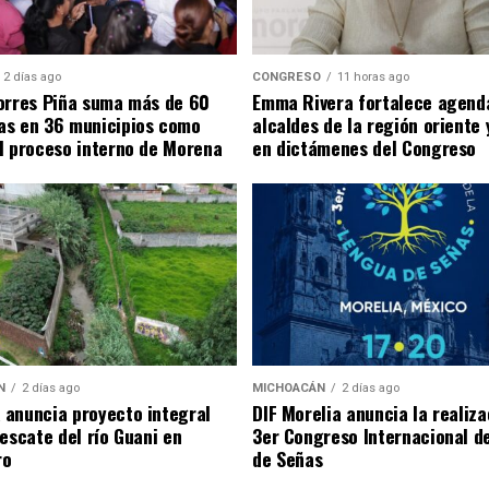
2 días ago
CONGRESO
11 horas ago
orres Piña suma más de 60
Emma Rivera fortalece agend
as en 36 municipios como
alcaldes de la región oriente
l proceso interno de Morena
en dictámenes del Congreso
N
2 días ago
MICHOACÁN
2 días ago
anuncia proyecto integral
DIF Morelia anuncia la realiza
rescate del río Guani en
3er Congreso Internacional d
ro
de Señas