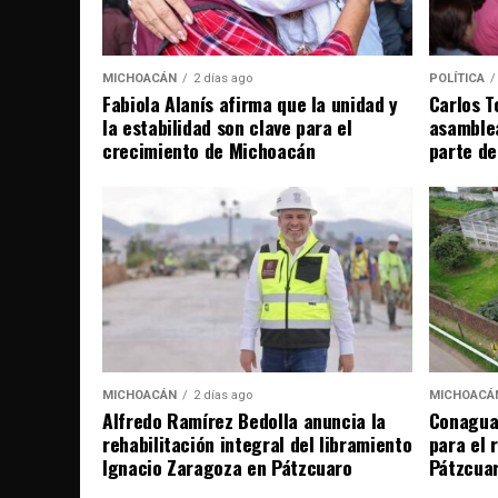
MICHOACÁN
2 días ago
POLÍTICA
Fabiola Alanís afirma que la unidad y
Carlos T
la estabilidad son clave para el
asamble
crecimiento de Michoacán
parte de
MICHOACÁN
2 días ago
MICHOACÁ
Alfredo Ramírez Bedolla anuncia la
Conagua 
rehabilitación integral del libramiento
para el 
Ignacio Zaragoza en Pátzcuaro
Pátzcua