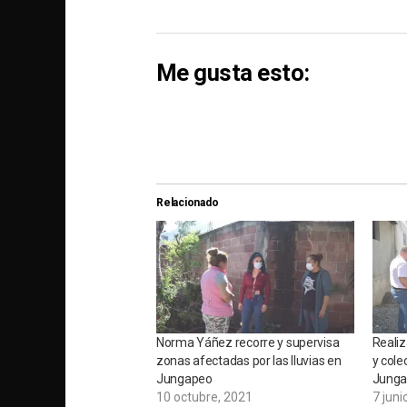
Me gusta esto:
Relacionado
Norma Yáñez recorre y supervisa
Realiz
zonas afectadas por las lluvias en
y cole
Jungapeo
Jung
10 octubre, 2021
7 juni