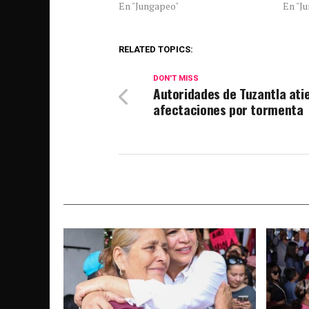
En "Jungapeo"
En "J
RELATED TOPICS:
DON'T MISS
Autoridades de Tuzantla ati
afectaciones por tormenta