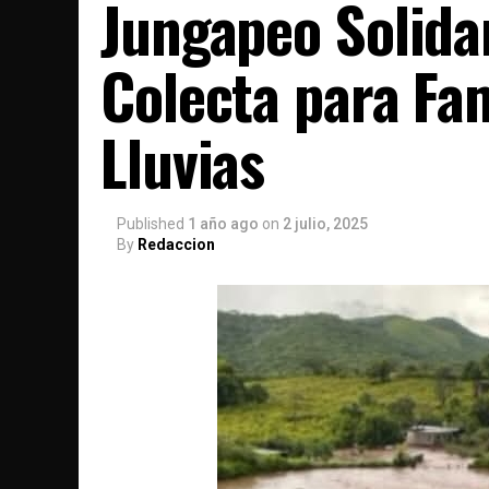
Jungapeo Solida
Colecta para Fam
Lluvias
Published
1 año ago
on
2 julio, 2025
By
Redaccion