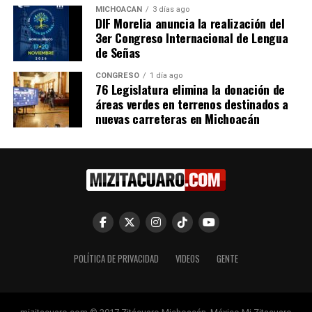
En "Política"
En "Política"
MICHOACÁN
3 días ago
DIF Morelia anuncia la realización del
3er Congreso Internacional de Lengua
de Señas
CONGRESO
1 día ago
76 Legislatura elimina la donación de
Deporte para la
áreas verdes en terrenos destinados a
transformación: Torres Piña
nuevas carreteras en Michoacán
8 octubre, 2020
En "Política"
RELATED TOPICS:
UP NEXT
¡Milagro en Atlanta! Argentina revive en 10 minutos y
sella un 3-2 histórico ante Egipto
DON'T MISS
POLÍTICA DE PRIVACIDAD
VIDEOS
GENTE
Accidente de motoneta en Suprema Junta: conductor
con hipoglucemia rechaza atención