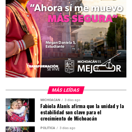
también asistieron representantes de diversas
disciplinas como María José Osnaya Villicaña (CrossFit),
Rosa Emma Reyna Peñaloza (Taekwondo), Luis Ángel
Ferreyra (Fútbol freestyle) y Luis Francisco Alcáraz
García (Fútbol), ante quienes se planteó el compromiso
de estructurar apoyos directos fundamentados en casos
de éxito regional, tales como el equipo de canotaje de la
Isla de Urandén en Pátzcuaro.
MiZitácuaro
.
Comparte con:
MÁS LEÍDAS
MICHOACÁN
3 días ago
Fabiola Alanís afirma que la unidad y la
estabilidad son clave para el
crecimiento de Michoacán
POLÍTICA
3 días ago