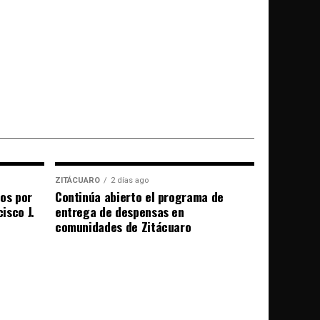
ZITÁCUARO
2 días ago
ños por
Continúa abierto el programa de
isco J.
entrega de despensas en
comunidades de Zitácuaro