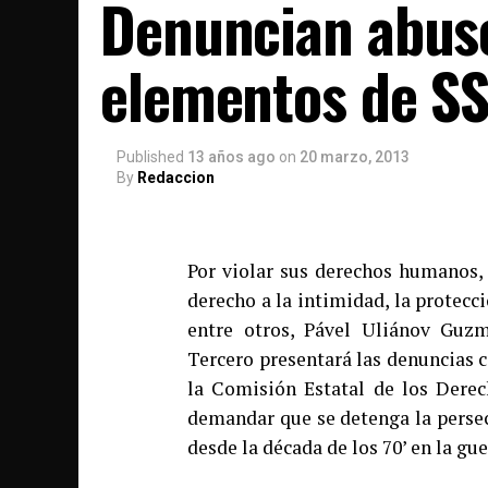
Denuncian abuso
elementos de S
Published
13 años ago
on
20 marzo, 2013
By
Redaccion
Por violar sus derechos humanos, 
derecho a la intimidad, la protecci
entre otros, Pável Uliánov Guzm
Tercero presentará las denuncias 
la Comisión Estatal de los Dere
demandar que se detenga la persec
desde la década de los 70’ en la gue