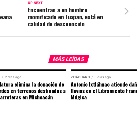
UP NEXT
Encuentran a un hombre
reana
momificado en Tuxpan, está en
calidad de desconocido
MÁS LEÍDAS
O
2 días ago
ZITÁCUARO
3 días ago
latura elimina la donación de
Antonio Ixtláhuac atiende da
rdes en terrenos destinados a
lluvias en el Libramiento Franc
carreteras en Michoacán
Múgica