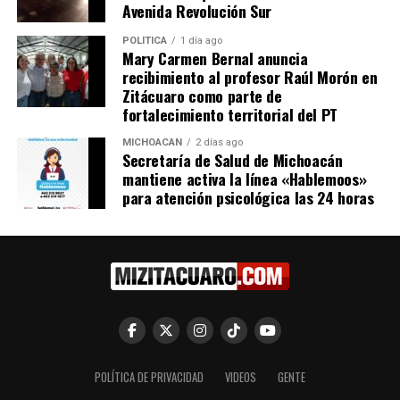
Avenida Revolución Sur
POLÍTICA
1 día ago
¿Fin de la violencia en
Mary Carmen Bernal anuncia
México?: Las autodefensas
recibimiento al profesor Raúl Morón en
de Michoacán pactan con el
Zitácuaro como parte de
Gobiern
fortalecimiento territorial del PT
28 enero, 2014
En "Seguridad"
MICHOACÁN
2 días ago
Secretaría de Salud de Michoacán
mantiene activa la línea «Hablemoos»
RELATED TOPICS:
para atención psicológica las 24 horas
UP NEXT
Atacan Palacio de Gobierno de Tamaulipas
DON'T MISS
VIOLÓ DE UNA MENOR DE TRECE AÑOS
POLÍTICA DE PRIVACIDAD
VIDEOS
GENTE