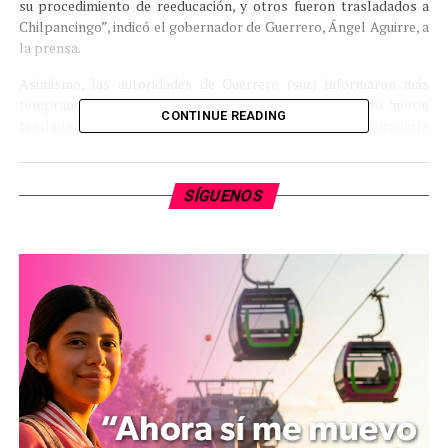
su procedimiento de reeducación, y otros fueron trasladados a
Chilpancingo”, indicó el gobernador de Guerrero, Ángel Aguirre, a
la prensa.
Asimismo, las autoridades de Guerrero (sur) informaron más
temprano que los 20 liberados en la capital del estado fueron
CONTINUE READING
trasladados de inmediato a las instalaciones de la Procuraduría
General de Justicia estatal.
Aguirre comentó que todavía no se especifica los delitos
SÍGUENOS
cometidos por las 20 personas que fueron entregadas a las
autoridades, razón por la que serán investigadas.
Por su parte, los varios habitantes de Guerrero identificaron a los
retenidos como responsables de secuestros, robos, extorsiones y
otros delitos.
En un principio, la Upoeg, mantenía 54 presos, pero en días
anteriores ya había transferido a la Procuraduría territorial a 11 y
luego a cuatro de ellos.
Esta entrega se da como resultado de acuerdos logrados durante
las conversaciones del gobierno con la agrupación de