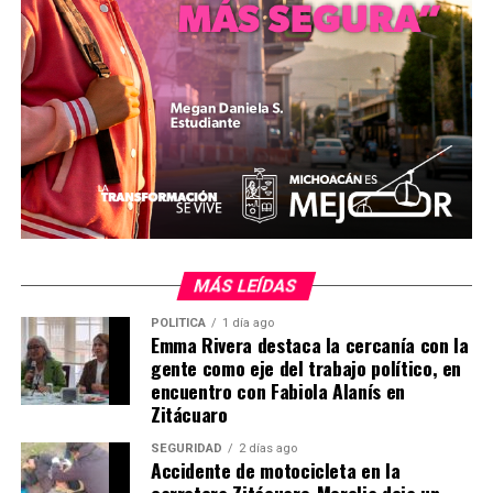
autodefensa.
Mientras tanto, la Comisión Nacional de los Derechos Humanos
(CNDH) emitió un comunicado el pasado domingo en el que
manifestaba su rechazo a la formación de esas agrupaciones
civiles armadas.
teleSUR – Prensa latina – La jornada – El universal.mx /jl–PR
Comparte con:
MÁS LEÍDAS
POLÍTICA
1 día ago
Emma Rivera destaca la cercanía con la
gente como eje del trabajo político, en
encuentro con Fabiola Alanís en
Zitácuaro
SEGURIDAD
2 días ago
Accidente de motocicleta en la
Me gusta esto:
carretera Zitácuaro-Morelia deja un