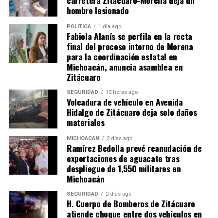
hombre lesionado
POLÍTICA
1 día ago
Fabiola Alanís se perfila en la recta
final del proceso interno de Morena
para la coordinación estatal en
Relacionado
Michoacán, anuncia asamblea en
Zitácuaro
Grupo de autodefensa ataca
a policía local en México
SEGURIDAD
13 horas ago
Vigilantes, un grupo de
Volcadura de vehículo en Avenida
autodefensa, atacó a la
Hidalgo de Zitácuaro deja solo daños
policía en Tixtla, Guerrero,
materiales
a los cuales vencieron y
El PAN pide fortalecer al
robaron sus fusiles.
Estado para evitar la
MICHOACÁN
2 días ago
Ramírez Bedolla prevé reanudación de
28 agosto, 2013
proliferación de los grupos
En "Seguridad"
de autodefensa
exportaciones de aguacate tras
2 enero, 2014
despliegue de 1,550 militares en
En "México"
Michoacán
SEGURIDAD
2 días ago
H. Cuerpo de Bomberos de Zitácuaro
atiende choque entre dos vehículos en