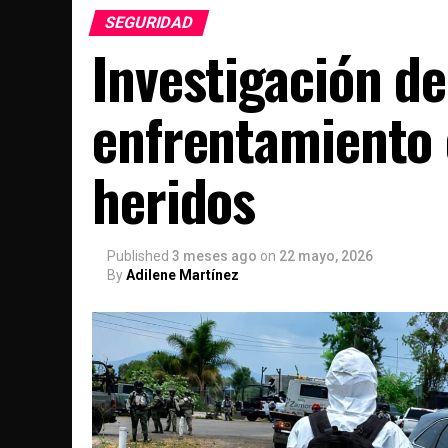
SEGURIDAD
Investigación de
enfrentamiento 
heridos
Published
3 meses ago
on
22 mayo, 2026
By
Adilene Martínez