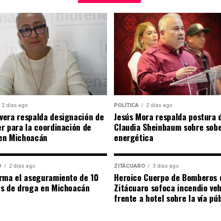
2 días ago
POLÍTICA
2 días ago
era respalda designación de
Jesús Mora respalda postura 
r para la coordinación de
Claudia Sheinbaum sobre sob
en Michoacán
energética
D
2 días ago
ZITÁCUARO
3 días ago
rma el aseguramiento de 10
Heroico Cuerpo de Bomberos 
as de droga en Michoacán
Zitácuaro sofoca incendio veh
frente a hotel sobre la vía pú