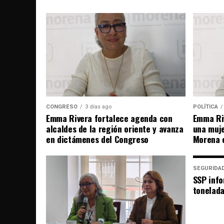
CONGRESO
3 días ago
POLÍTICA
Emma Rivera fortalece agenda con
Emma Riv
alcaldes de la región oriente y avanza
una muje
en dictámenes del Congreso
Morena 
SEGURIDA
SSP info
tonelad