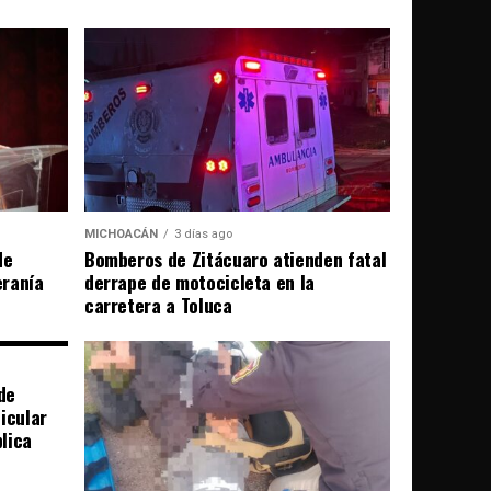
MICHOACÁN
3 días ago
de
Bomberos de Zitácuaro atienden fatal
eranía
derrape de motocicleta en la
carretera a Toluca
de
icular
blica