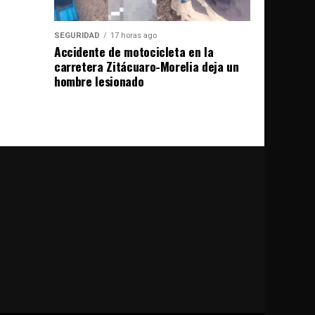
SEGURIDAD
17 horas ago
Accidente de motocicleta en la
carretera Zitácuaro-Morelia deja un
hombre lesionado