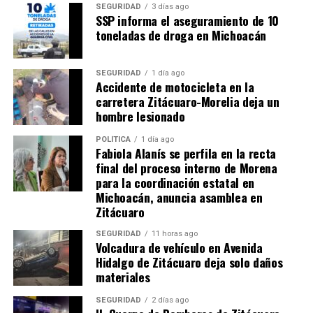
SEGURIDAD
3 días ago
SSP informa el aseguramiento de 10
Relacionado
toneladas de droga en Michoacán
SEGURIDAD
1 día ago
Accidente de motocicleta en la
carretera Zitácuaro-Morelia deja un
Camioneta se incendia en
Joven motociclista es
hombre lesionado
Avenida Revolución en
atendido tras accidente en
Zitácuaro
Avenida Revolución Sur
POLÍTICA
1 día ago
Fabiola Alanís se perfila en la recta
12 enero, 2024
30 junio, 2024
final del proceso interno de Morena
En "Michoacán"
En "Seguridad"
para la coordinación estatal en
Michoacán, anuncia asamblea en
Zitácuaro
SEGURIDAD
11 horas ago
Volcadura de vehículo en Avenida
Hidalgo de Zitácuaro deja solo daños
Liberan escombro de
materiales
cunetas en Avenida
Revolución y libramiento
SEGURIDAD
2 días ago
SJNA