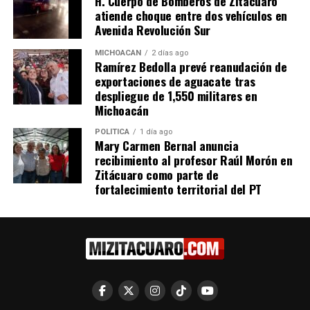
H. Cuerpo de Bomberos de Zitácuaro
30 agosto, 2017
atiende choque entre dos vehículos en
En "Zitácuaro"
Avenida Revolución Sur
MICHOACÁN
2 días ago
RELATED TOPICS:
ARTICULO DESTACADO
Ramírez Bedolla prevé reanudación de
exportaciones de aguacate tras
UP NEXT
despliegue de 1,550 militares en
FGR vincula a proceso a Guillermo “N” por portación de
Michoacán
arma en Pátzcuaro
POLÍTICA
1 día ago
DON'T MISS
Mary Carmen Bernal anuncia
Dictan prisión preventiva contra Raúl “N” por portación
recibimiento al profesor Raúl Morón en
de arma en Uruapan
Zitácuaro como parte de
fortalecimiento territorial del PT