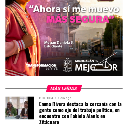
​mizitacuaro
Comparte con:
MÁS LEÍDAS
Me gusta esto:
POLÍTICA
1 día ago
Emma Rivera destaca la cercanía con la
gente como eje del trabajo político, en
encuentro con Fabiola Alanís en
Zitácuaro