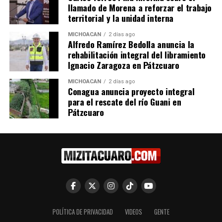
llamado de Morena a reforzar el trabajo
territorial y la unidad interna
RELATED TOPICS:
MICHOACÁN
2 días ago
Alfredo Ramírez Bedolla anuncia la
UP NEXT
Transformación de la FGE impulsa la confianza
rehabilitación integral del libramiento
empresarial y el combate a la corrupción
Ignacio Zaragoza en Pátzcuaro
DON'T MISS
MICHOACÁN
2 días ago
Suspenden labores de búsqueda de persona
Conagua anuncia proyecto integral
presuntamente ahogada en Presa de Zirahuato
para el rescate del río Guani en
Pátzcuaro
POLÍTICA DE PRIVACIDAD
VIDEOS
GENTE