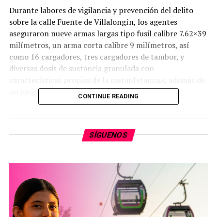
Durante labores de vigilancia y prevención del delito
sobre la calle Fuente de Villalongín, los agentes
aseguraron nueve armas largas tipo fusil calibre 7.62×39
milímetros, un arma corta calibre 9 milímetros, así
como 16 cargadores, tres cargadores de tambor, y
diversas dosis de sustancia granulada con
características propias de la metanfetamina, además de
un juego de placas con reporte de robo.
CONTINUE READING
En el sitio también fueron aseguradas tres unidades
vehiculares que, junto con el armamento, la droga y los
SÍGUENOS
detenidos, fueron puestas a disposición de la autoridad
competente para el desarrollo de las investigaciones de
ley.
La SSP reafirma su compromiso de mantener la
coordinación operativa con las fuerzas federales para
inhibir delitos y garantizar la paz y tranquilidad de las
familias michoacanas.