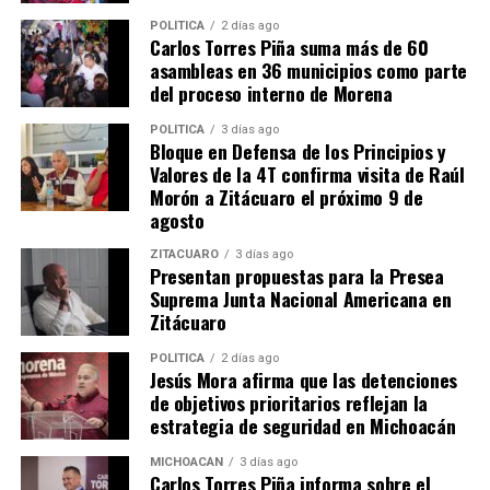
SSP, Sedena y GN aseguran
POLÍTICA
2 días ago
Carlos Torres Piña suma más de 60
2 armas de fuego y más de
asambleas en 36 municipios como parte
650 municiones; en
del proceso interno de Morena
Apatzingán
• Las acciones
POLÍTICA
3 días ago
interinstitucionales en esta
Sedena y SSP aseguran
Bloque en Defensa de los Principios y
demarcación, permitieron
vehículos con armamento
Valores de la 4T confirma visita de Raúl
el decomiso de un arma
en Aguililla
Morón a Zitácuaro el próximo 9 de
larga calibre 7.62x39
22 febrero, 2017
agosto
milímetros, una pistola
En "Seguridad"
3 julio, 2023
calibre .38 milímetros, 18
En "Seguridad"
ZITÁCUARO
3 días ago
cargadores y 660 cartuchos
Presentan propuestas para la Presea
útiles. Apatzingán,
Suprema Junta Nacional Americana en
Michoacán, 3 de julio del
Zitácuaro
2023.- La permanente
presencia interinstitucional
POLÍTICA
2 días ago
Jesús Mora afirma que las detenciones
en la región de Tierra
SSP, Sedena y GN aseguran
Caliente de los elementos
de objetivos prioritarios reflejan la
arsenal con 610 municiones
de las…
estrategia de seguridad en Michoacán
en Aguililla
4 mayo, 2023
MICHOACÁN
3 días ago
Carlos Torres Piña informa sobre el
En "Seguridad"