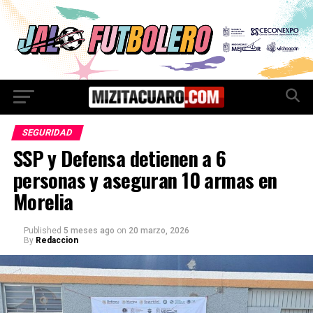
SEGURIDAD
SSP y Defensa detienen a 6
personas y aseguran 10 armas en
Morelia
Published
5 meses ago
on
20 marzo, 2026
By
Redaccion