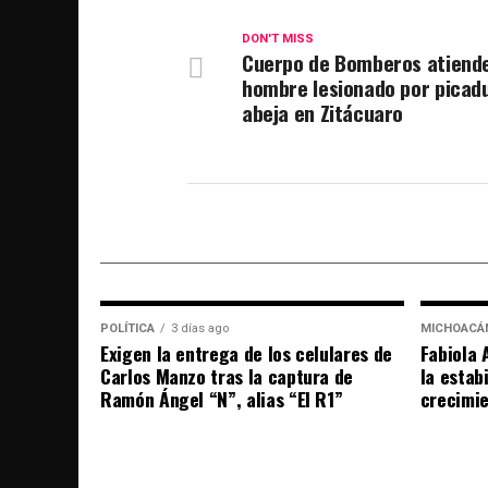
DON'T MISS
Cuerpo de Bomberos atiend
hombre lesionado por picad
abeja en Zitácuaro
POLÍTICA
3 días ago
MICHOACÁ
Exigen la entrega de los celulares de
Fabiola 
Carlos Manzo tras la captura de
la estab
Ramón Ángel “N”, alias “El R1”
crecimi