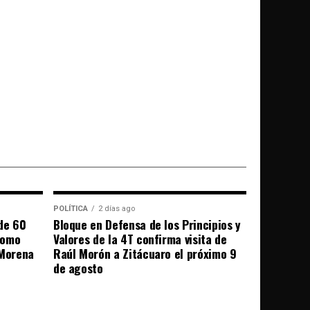
POLÍTICA
2 días ago
de 60
Bloque en Defensa de los Principios y
como
Valores de la 4T confirma visita de
 Morena
Raúl Morón a Zitácuaro el próximo 9
de agosto