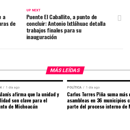
UP NEXT
e a
Puente El Caballito, a punto de
uras de
concluir: Antonio Ixtláhuac detalla
trabajos finales para su
inauguración
MÁS LEÍDAS
N
1 día ago
POLÍTICA
1 día ago
Alanís afirma que la unidad y
Carlos Torres Piña suma más 
ilidad son clave para el
asambleas en 36 municipios 
ento de Michoacán
parte del proceso interno de