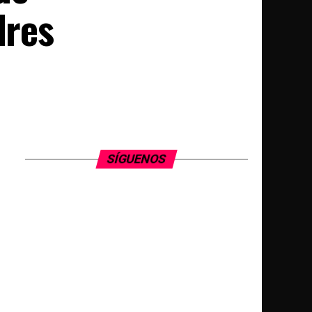
dres
SÍGUENOS