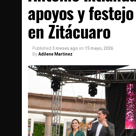
apoyos y festejo
en Zitácuaro
Published
3 meses ago
on
15 mayo, 2026
By
Adilene Martínez