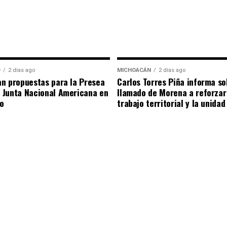
O
2 días ago
MICHOACÁN
2 días ago
n propuestas para la Presea
Carlos Torres Piña informa so
 Junta Nacional Americana en
llamado de Morena a reforzar
o
trabajo territorial y la unidad